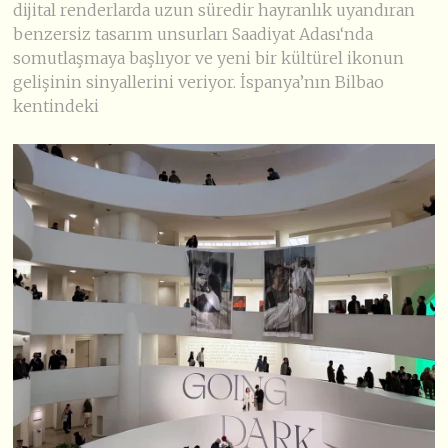
dijital renderlarda uzun süredir hayranlık uyandıran
benzersiz tasarım unsurları Saadiyat Adası‘nda
somutlaşmaya başlıyor ve yeni bir kültürel ikonun
gelişinin sinyallerini veriyor. İspanya’nın Bilbao
kentindeki