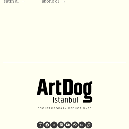
satın al →
abone ol →