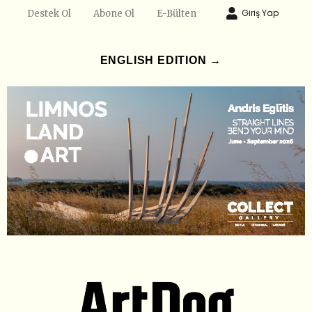
Giriş Yap
Destek Ol
Abone Ol
E-Bülten
ENGLISH EDITION →