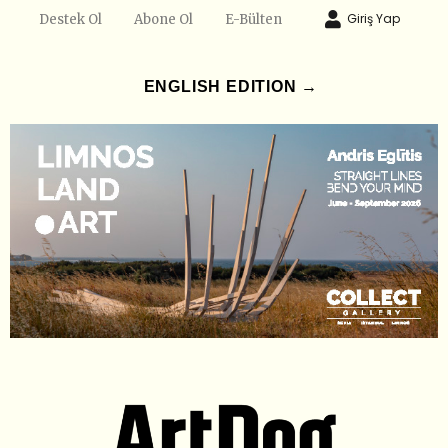
Giriş Yap
Destek Ol
Abone Ol
E-Bülten
ENGLISH EDITION →