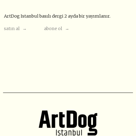
ArtDog Istanbul basılı dergi 2 ayda bir yayımlanır.
satın al →
abone ol →