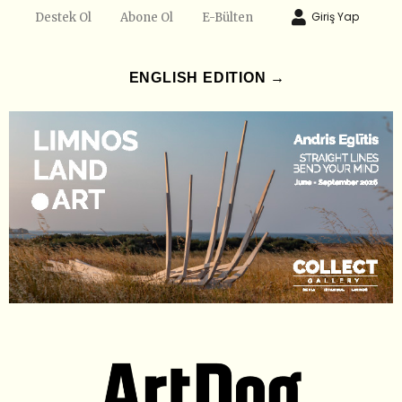
Giriş Yap
Destek Ol
Abone Ol
E-Bülten
ENGLISH EDITION →