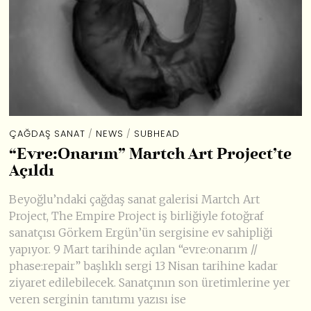
ÇAĞDAŞ SANAT
/
NEWS
/
SUBHEAD
“Evre:Onarım” Martch Art Project’te
Açıldı
Beyoğlu’ndaki çağdaş sanat galerisi Martch Art
Project, The Empire Project iş birliğiyle fotoğraf
sanatçısı Görkem Ergün’ün sergisine ev sahipliği
yapıyor. 9 Mart tarihinde açılan “evre:onarım //
phase:repair” başlıklı sergi 13 Nisan tarihine kadar
ziyaret edilebilecek. Sanatçının son üretimlerine yer
veren serginin tanıtımı yazısı ise