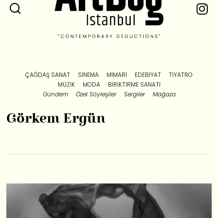
ÇAĞDAŞ SANAT
SINEMA
MIMARI
EDEBIYAT
TIYATRO
MÜZIK
MODA
BIRIKTIRME SANATI
Gündem
Özel Söyleşiler
Sergiler
Mağaza
Görkem Ergün