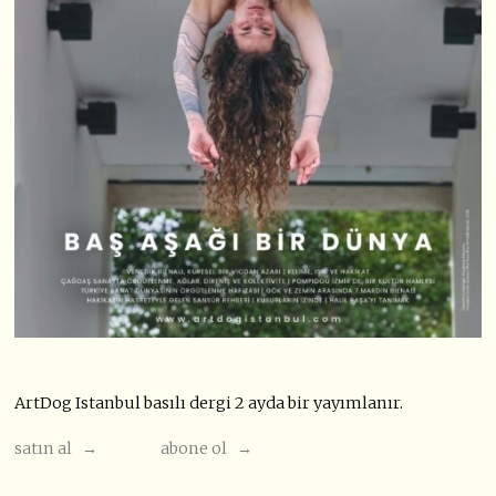
ArtDog Istanbul basılı dergi 2 ayda bir yayımlanır.
satın al →
abone ol →