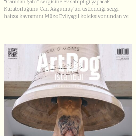
“Camdan Şato” sergisine ev sahipliği yapacak.
Küratörlüğünü Can Akgümüş’ün üstlendiği sergi,
hafıza kavramını Müze Evliyagil koleksiyonundan ve