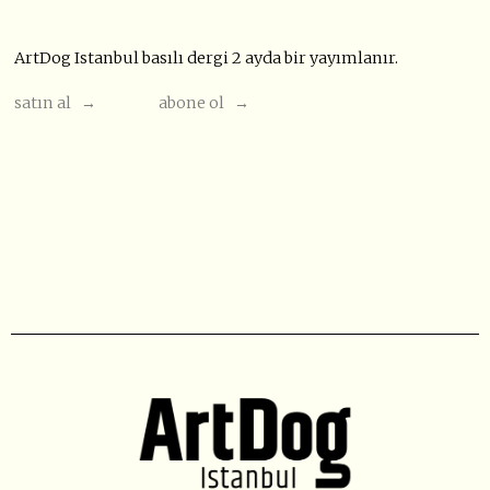
ArtDog Istanbul basılı dergi 2 ayda bir yayımlanır.
satın al →
abone ol →