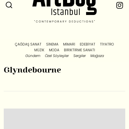
ÇAĞDAŞ SANAT
SINEMA
MIMARI
EDEBIYAT
TIYATRO
MÜZIK
MODA
BIRIKTIRME SANATI
Gündem
Özel Söyleşiler
Sergiler
Mağaza
Glyndebourne