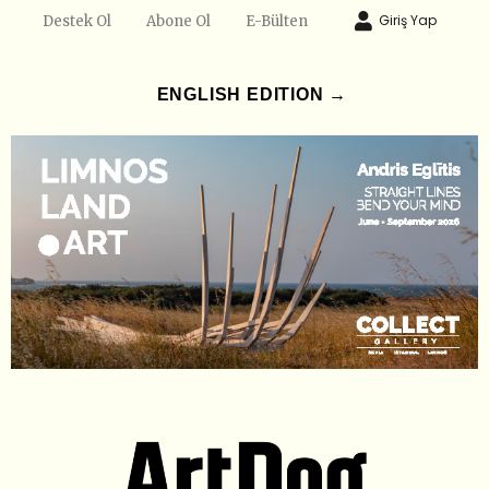
Giriş Yap
Destek Ol
Abone Ol
E-Bülten
ENGLISH EDITION →