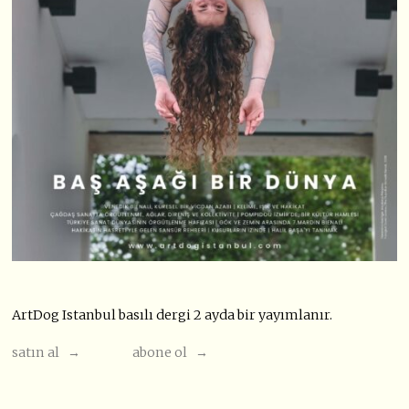
ArtDog Istanbul basılı dergi 2 ayda bir yayımlanır.
satın al →
abone ol →