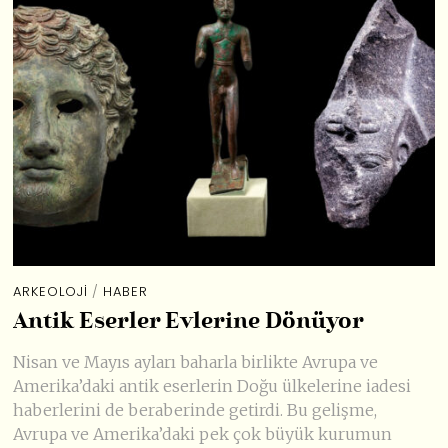
ARKEOLOJI
/
HABER
Antik Eserler Evlerine Dönüyor
Nisan ve Mayıs ayları baharla birlikte Avrupa ve
Amerika’daki antik eserlerin Doğu ülkelerine iadesi
haberlerini de beraberinde getirdi. Bu gelişme,
Avrupa ve Amerika’daki pek çok büyük kurumun