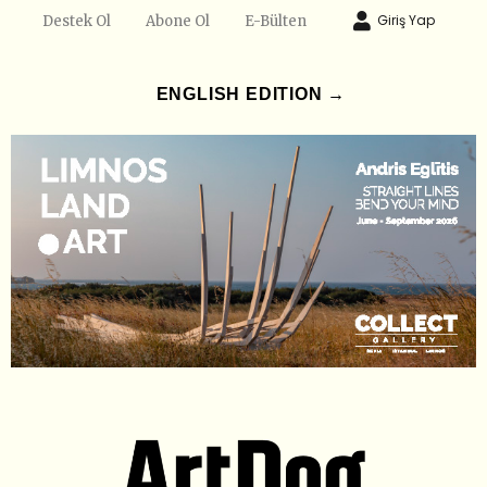
Giriş Yap
Destek Ol
Abone Ol
E-Bülten
ENGLISH EDITION →