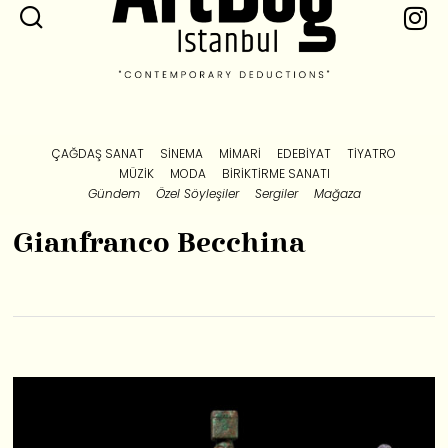
ÇAĞDAŞ SANAT
SINEMA
MIMARI
EDEBIYAT
TIYATRO
MÜZIK
MODA
BIRIKTIRME SANATI
Gündem
Özel Söyleşiler
Sergiler
Mağaza
Gianfranco Becchina