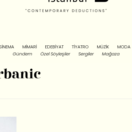
SINEMA
MIMARI
EDEBIYAT
TIYATRO
MÜZIK
MODA
Gündem
Özel Söyleşiler
Sergiler
Mağaza
rbanic