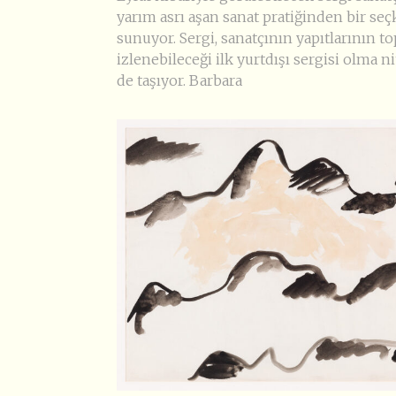
yarım asrı aşan sanat pratiğinden bir seç
sunuyor. Sergi, sanatçının yapıtlarının t
izlenebileceği ilk yurtdışı sergisi olma ni
de taşıyor. Barbara