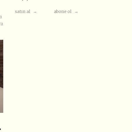
satın al →
abone ol →
a
ya
r