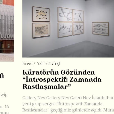
NEWS
/
ÖZEL SÖYLEŞI
Küratörün Gözünden
fi
“İntrospektif: Zamanda
Rastlaşmalar”
dwig
Gallery Nev Gallery Nev Galeri Nev İstanbul’un
yeni grup sergisi “İntrospektif: Zamanda
r. 16
Rastlaşmalar” geçtiğimiz günlerde açıldı. Mura
çının