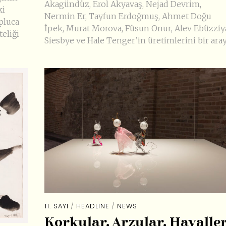
Akagündüz, Erol Akyavaş, Nejad Devrim,
ki
Nermin Er, Tayfun Erdoğmuş, Ahmet Doğu
opluca
İpek, Murat Morova, Füsun Onur, Alev Ebüzziy
teliği
Siesbye ve Hale Tenger’in üretimlerini bir ara
11. SAYI
/
HEADLINE
/
NEWS
Korkular, Arzular, Hayalle