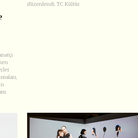
düzenlendi. TC Kültür
e
anatçı
nen
rler
şmaları,
in
vam