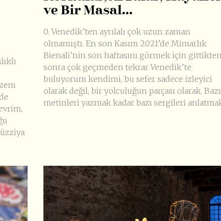
ve Bir Masal…
0. Venedik’ten ayrılalı çok uzun zaman
olmamıştı. En son Kasım 2021’de Mimarlık
Bienali’nin son haftasını görmek için gittikte
lıklı
sonra çok geçmeden tekrar Venedik’te
buluyorum kendimi, bu sefer sadece izleyici
Gizem
olarak değil, bir yolculuğun parçası olarak. Bazı
ide
metinleri yazmak kadar bazı sergileri anlatma
evrim,
ğu
büzziya