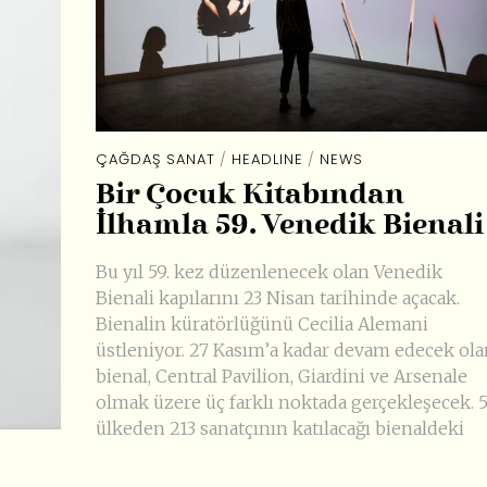
ÇAĞDAŞ SANAT
/
HEADLINE
/
NEWS
Bir Çocuk Kitabından
İlhamla 59. Venedik Bienali
Bu yıl 59. kez düzenlenecek olan Venedik
Bienali kapılarını 23 Nisan tarihinde açacak.
Bienalin küratörlüğünü Cecilia Alemani
üstleniyor. 27 Kasım’a kadar devam edecek ola
bienal, Central Pavilion, Giardini ve Arsenale
olmak üzere üç farklı noktada gerçekleşecek. 
ülkeden 213 sanatçının katılacağı bienaldeki