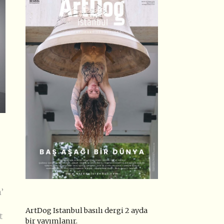
’
ArtDog Istanbul basılı dergi 2 ayda
t
bir yayımlanır.