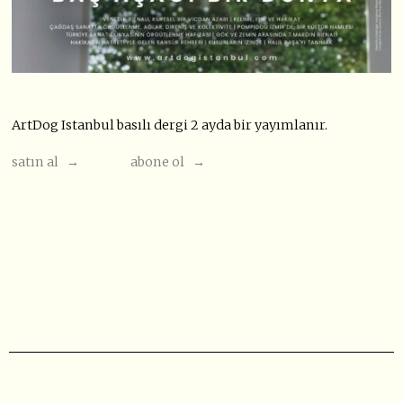
ArtDog Istanbul basılı dergi 2 ayda bir yayımlanır.
satın al →
abone ol →