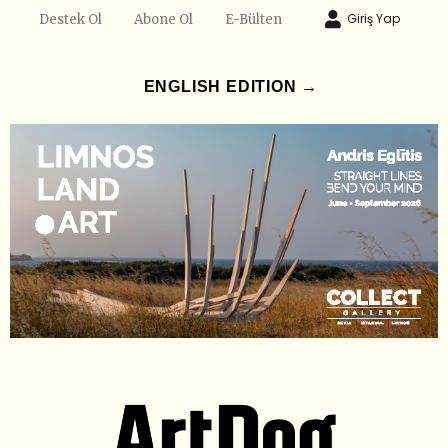
Giriş Yap
Destek Ol
Abone Ol
E-Bülten
ENGLISH EDITION →