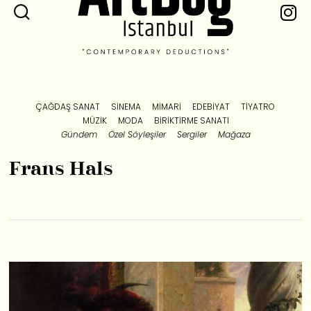
ÇAĞDAŞ SANAT
SINEMA
MIMARI
EDEBIYAT
TIYATRO
MÜZIK
MODA
BIRIKTIRME SANATI
Gündem
Özel Söyleşiler
Sergiler
Mağaza
Frans Hals