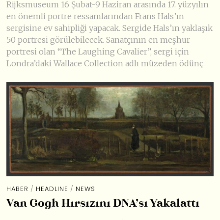
Rijksmuseum 16 Şubat-9 Haziran arasında 17. yüzyılın
en önemli portre ressamlarından Frans Hals’ın
sergisine ev sahipliği yapacak. Sergide Hals’ın yaklaşık
50 portresi görülebilecek. Sanatçının en meşhur
portresi olan “The Laughing Cavalier”, sergi için
Londra’daki Wallace Collection adlı müzeden ödünç
HABER
/
HEADLINE
/
NEWS
Van Gogh Hırsızını DNA’sı Yakalattı