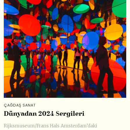
ÇAĞDAŞ SANAT
Dünyadan 2024 Sergileri
Rijksmuseum/Frans Hals Amsterdam’daki