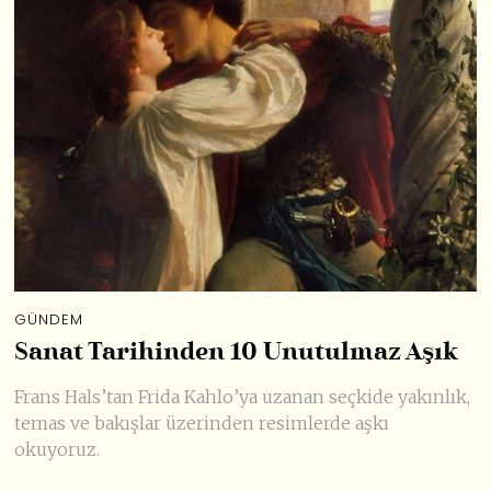
GÜNDEM
Sanat Tarihinden 10 Unutulmaz Aşık
Frans Hals’tan Frida Kahlo’ya uzanan seçkide yakınlık,
temas ve bakışlar üzerinden resimlerde aşkı
okuyoruz.