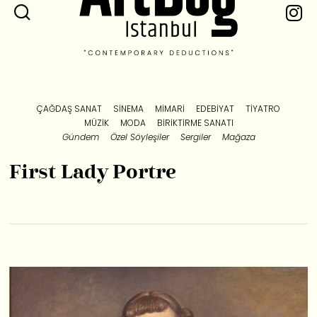
ÇAĞDAŞ SANAT
SINEMA
MIMARI
EDEBIYAT
TIYATRO
MÜZIK
MODA
BIRIKTIRME SANATI
Gündem
Özel Söyleşiler
Sergiler
Mağaza
First Lady Portre