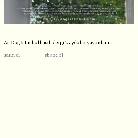
ArtDog Istanbul basılı dergi 2 ayda bir yayımlanır.
satın al →
abone ol →