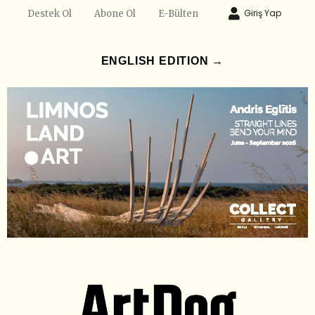
Giriş Yap
Destek Ol
Abone Ol
E-Bülten
ENGLISH EDITION →