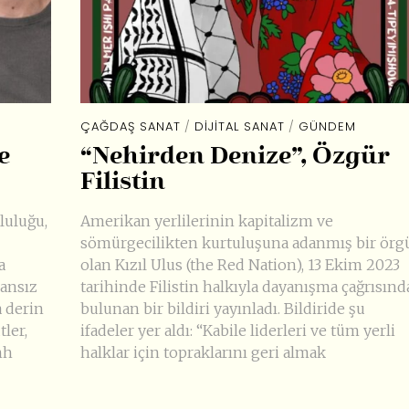
ÇAĞDAŞ SANAT
/
DIJITAL SANAT
/
GÜNDEM
e
“Nehirden Denize”, Özgür
Filistin
luluğu,
Amerikan yerlilerinin kapitalizm ve
sömürgecilikten kurtuluşuna adanmış bir örg
a
olan Kızıl Ulus (the Red Nation), 13 Ekim 2023
ransız
tarihinde Filistin halkıyla dayanışma çağrısınd
 derin
bulunan bir bildiri yayınladı. Bildiride şu
tler,
ifadeler yer aldı: “Kabile liderleri ve tüm yerli
nh
halklar için topraklarını geri almak