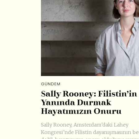
GÜNDEM
Sally Rooney: Filistin’in
Yanında Durmak
Hayatımızın Onuru
Sally Rooney, Amsterdam’daki Lahey
Kongresi’nde Filistin dayanışmasının be