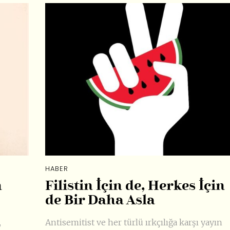
HABER
n
Filistin İçin de, Herkes İçin
de Bir Daha Asla
,
Antisemitist ve her türlü ırkçılığa karşı yayın