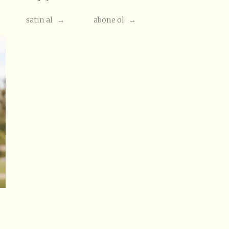
satın al →
abone ol →