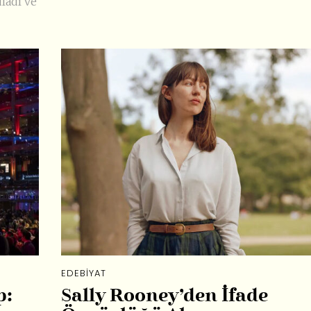
ladı ve
EDEBIYAT
p:
Sally Rooney’den İfade