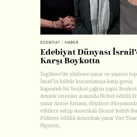
EDEBIYAT
/
HABER
Edebiyat Dünyası İsrail’
Karşı Boykotta
İngiltere’de yüzlerce yazar ve yayıncı top
İsrail’in kültür kurumlarına karşı geniş
kapsamlı bir boykot çağrısı yaptı. Boykot
destek verenler arasında Nobel ödüllü F
yazar Annie Ernaux, düşünce dünyasında
etkilere sahip Amerikalı filozof Judith Bu
Pulitzer ödüllü Amerikalı yazar Viet Tha
Nguyen,