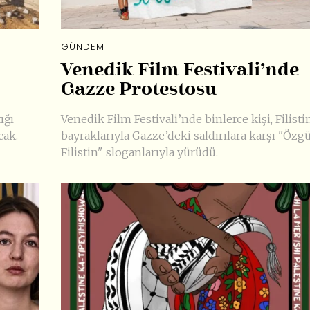
GÜNDEM
Venedik Film Festivali’nde
Gazze Protestosu
ığı
Venedik Film Festivali’nde binlerce kişi, Filisti
cak.
bayraklarıyla Gazze’deki saldırılara karşı "Özg
Filistin" sloganlarıyla yürüdü.