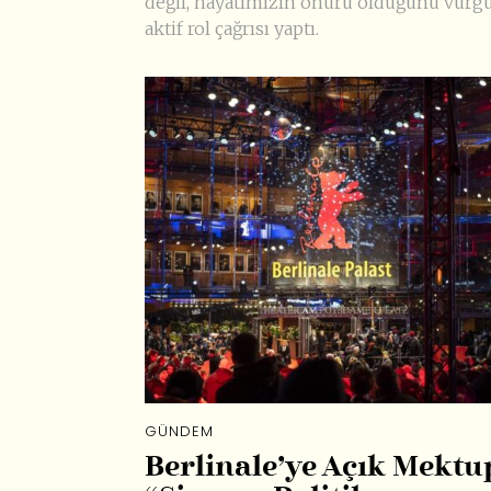
değil, hayatımızın onuru olduğunu vurgu
aktif rol çağrısı yaptı.
GÜNDEM
Berlinale’ye Açık Mektu