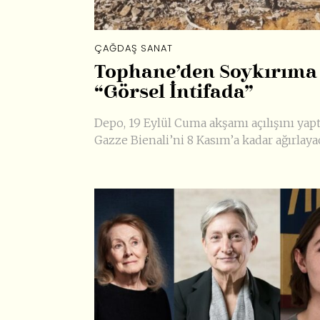
ÇAĞDAŞ SANAT
Tophane’den Soykırıma
“Görsel İntifada”
Depo, 19 Eylül Cuma akşamı açılışını yapt
Gazze Bienali’ni 8 Kasım’a kadar ağırlaya