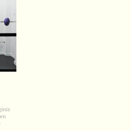
giniz
Ben
e