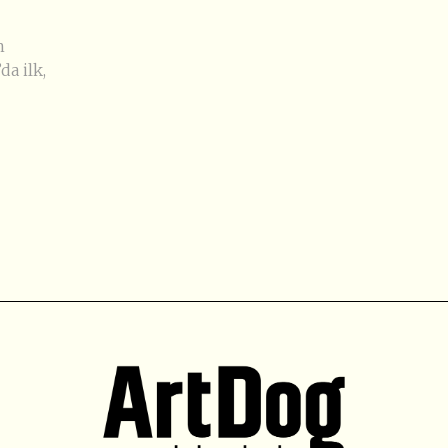
n
da ilk,