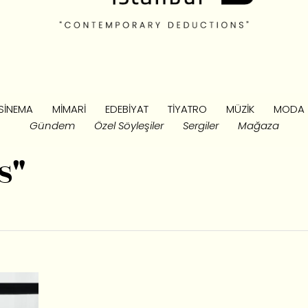
SINEMA
MIMARI
EDEBIYAT
TIYATRO
MÜZIK
MODA
Gündem
Özel Söyleşiler
Sergiler
Mağaza
s"