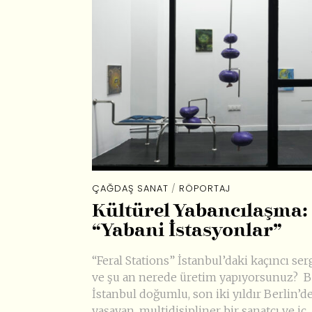
ÇAĞDAŞ SANAT
/
RÖPORTAJ
Kültürel Yabancılaşma:
“Yabani İstasyonlar”
“Feral Stations” İstanbul’daki kaçıncı ser
ve şu an nerede üretim yapıyorsunuz? 
İstanbul doğumlu, son iki yıldır Berlin’d
yaşayan, multidisipliner bir sanatçı ve iç