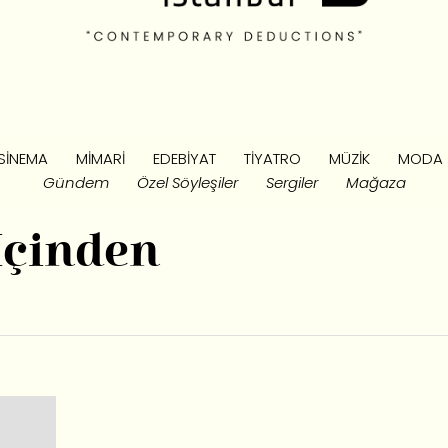
SINEMA
MIMARI
EDEBIYAT
TIYATRO
MÜZIK
MODA
Gündem
Özel Söyleşiler
Sergiler
Mağaza
İçinden