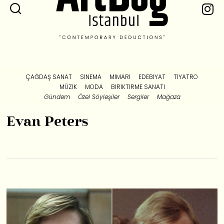
ÇAĞDAŞ SANAT
SINEMA
MIMARI
EDEBIYAT
TIYATRO
MÜZIK
MODA
BIRIKTIRME SANATI
Gündem
Özel Söyleşiler
Sergiler
Mağaza
Evan Peters