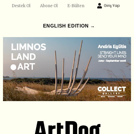
Giriş Yap
Destek Ol
Abone Ol
E-Bülten
ENGLISH EDITION →