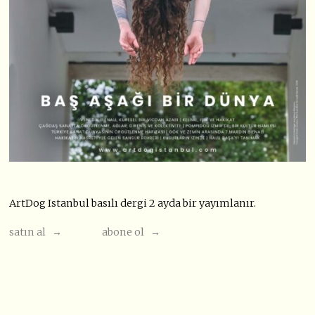
ArtDog Istanbul basılı dergi 2 ayda bir yayımlanır.
satın al →
abone ol →