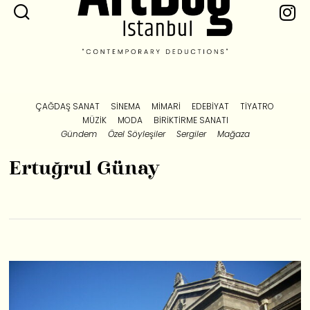
ÇAĞDAŞ SANAT
SINEMA
MIMARI
EDEBIYAT
TIYATRO
MÜZIK
MODA
BIRIKTIRME SANATI
Gündem
Özel Söyleşiler
Sergiler
Mağaza
Ertuğrul Günay