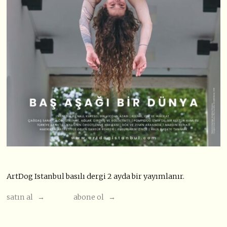
ArtDog Istanbul basılı dergi 2 ayda bir yayımlanır.
satın al →
abone ol →