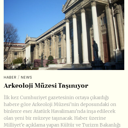
HABER
/
NEWS
Arkeoloji Müzesi Taşınıyor
İlk kez Cumhuriyet gazetesinin ortaya çıkardığı
habere göre Arkeoloji Müzesi’nin deposundaki on
binlerce eser Atatürk Havalimanı’nda inşa edilecek
olan yeni bir müzeye taşınacak. Haber üzerine
Milliyet’e açıklama yapan Kültür ve Turizm Bakanlığı