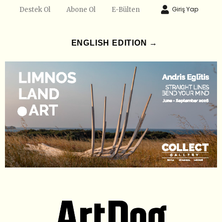
Giriş Yap
Destek Ol
Abone Ol
E-Bülten
ENGLISH EDITION →