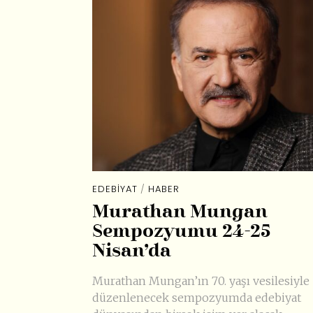
EDEBIYAT
/
HABER
Murathan Mungan
Sempozyumu 24-25
Nisan’da
Murathan Mungan’ın 70. yaşı vesilesiyle
düzenlenecek sempozyumda edebiyat