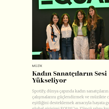
MÜZIK
Kadın Sanatçıların Sesi
Yükseliyor
Spotify, dünya çapında kadın sanatçıların
çalışmalarını güçlendirmek ve müzikte c
eşitliğini desteklemek amacıyla hayata ge
global girişimi EQUAL’ın 3’üncü yılını kut