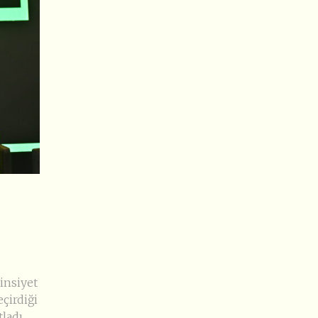
insiyet
çirdiği
ladı.