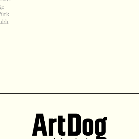
ğe
Türk
ldı.