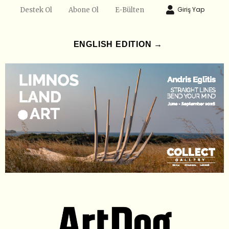
Giriş Yap
Destek Ol
Abone Ol
E-Bülten
ENGLISH EDITION →