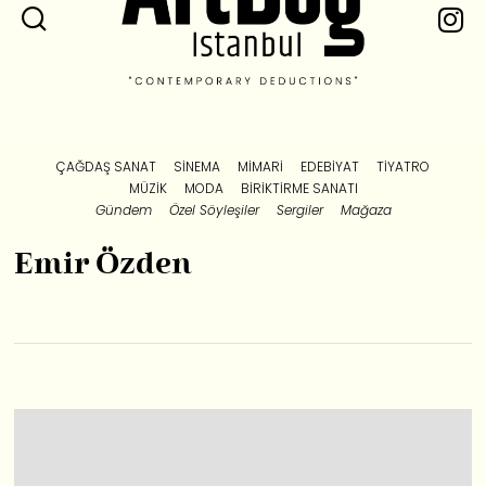
ÇAĞDAŞ SANAT
SINEMA
MIMARI
EDEBIYAT
TIYATRO
MÜZIK
MODA
BIRIKTIRME SANATI
Gündem
Özel Söyleşiler
Sergiler
Mağaza
Emir Özden