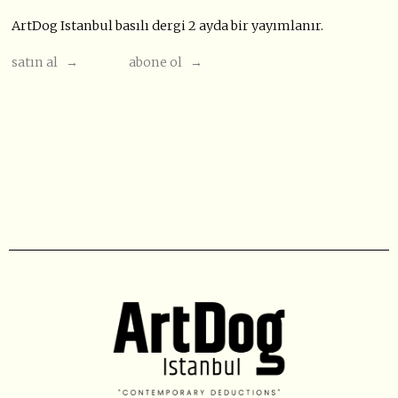
ArtDog Istanbul basılı dergi 2 ayda bir yayımlanır.
satın al →
abone ol →