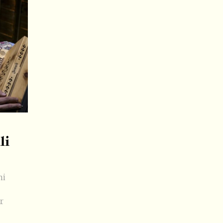
li
ni
r