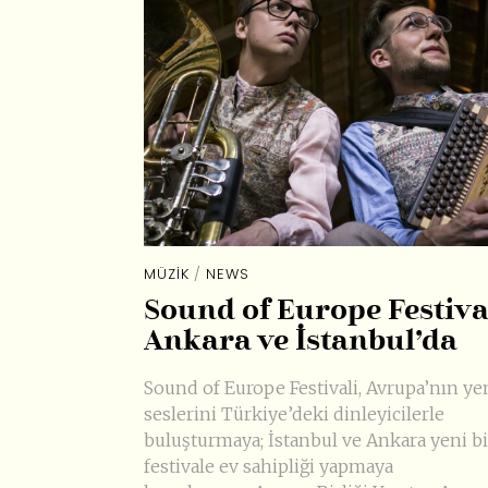
MÜZIK
/
NEWS
Sound of Europe Festiva
Ankara ve İstanbul’da
Sound of Europe Festivali, Avrupa’nın ye
seslerini Türkiye’deki dinleyicilerle
buluşturmaya; İstanbul ve Ankara yeni bi
festivale ev sahipliği yapmaya