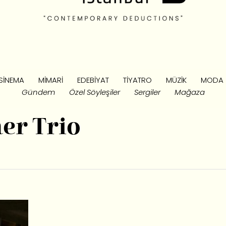
SINEMA
MIMARI
EDEBIYAT
TIYATRO
MÜZIK
MODA
Gündem
Özel Söyleşiler
Sergiler
Mağaza
er Trio