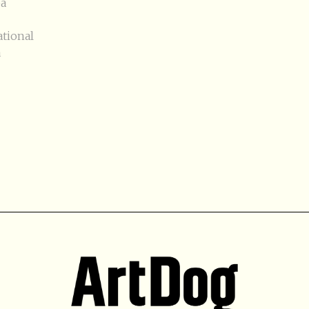
pa
tional
a