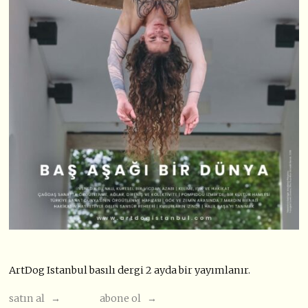
ArtDog Istanbul basılı dergi 2 ayda bir yayımlanır.
satın al →
abone ol →