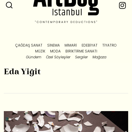
ÇAĞDAŞ SANAT
SINEMA
MIMARI
EDEBIYAT
TIYATRO
MÜZIK
MODA
BIRIKTIRME SANATI
Gündem
Özel Söyleşiler
Sergiler
Mağaza
Eda Yiğit