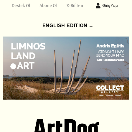
Giriş Yap
Destek Ol
Abone Ol
E-Bülten
ENGLISH EDITION →