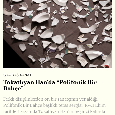
ÇAĞDAŞ SANAT
Tokatlıyan Han’da “Polifonik Bir
Bahçe”
Farklı disiplinlerden on bir sanatçının yer aldığı
Polifonik Bir Bahçe başlıklı teras sergisi, 16-31 Ekim
tarihleri arasında Tokatlıyan Han’ın beşinci katında