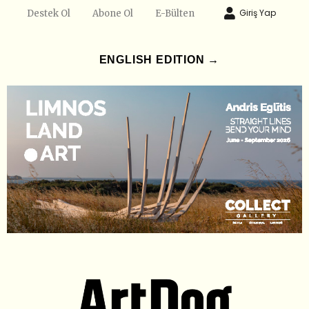
Giriş Yap
Destek Ol
Abone Ol
E-Bülten
ENGLISH EDITION →