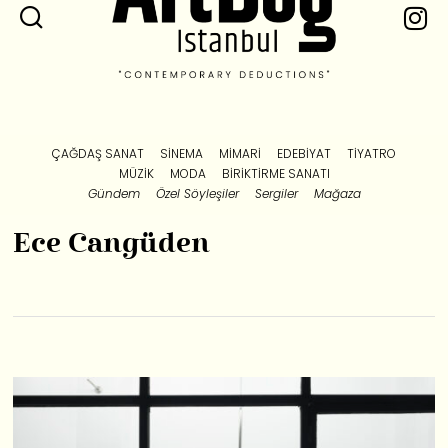
ÇAĞDAŞ SANAT
SINEMA
MIMARI
EDEBIYAT
TIYATRO
MÜZIK
MODA
BIRIKTIRME SANATI
Gündem
Özel Söyleşiler
Sergiler
Mağaza
Ece Cangüden