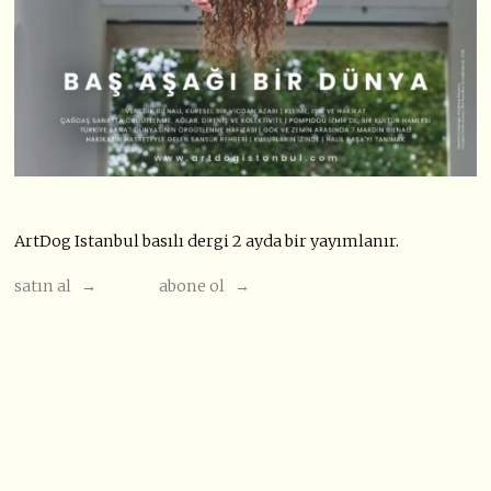
ArtDog Istanbul basılı dergi 2 ayda bir yayımlanır.
satın al →
abone ol →