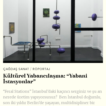
ÇAĞDAŞ SANAT
/
RÖPORTAJ
Kültürel Yabancılaşma: “Yabani
İstasyonlar”
“Feral Stations” İstanbul’daki kaçıncı serginiz ve şu an
nerede üretim yapıyorsunuz? Ben İstanbul doğumlu,
son iki yıldır Berlin’de yaşayan, multidisipliner bir