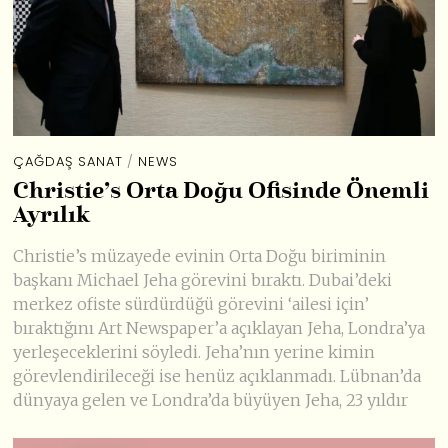
ÇAĞDAŞ SANAT
/
NEWS
Christie’s Orta Doğu Ofisinde Önemli
Ayrılık
Christie’s müzayede evinin Orta Doğu biriminin
başkanı Michael Jeha görevini bıraktı. Dubai’deki
merkez ofiste sürdürdüğü görevini ‘ailesi için’
bıraktığını Art Newspaper’a açıklayan Jeha, Londra’ya
yerleşeceklerini söyledi. Jeha’nın yerine kimin
görevlendirileceği ise henüz açıklanmadı. Lübnan’da
dünyaya gelen ve Londra’da büyüyen Jeha, 23 yıldır