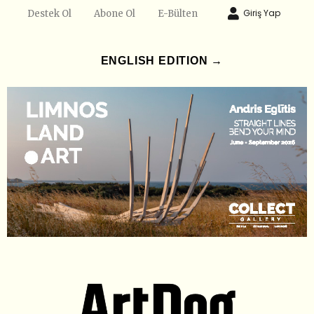
Giriş Yap
Destek Ol
Abone Ol
E-Bülten
ENGLISH EDITION →