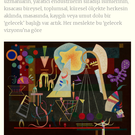
uzmanların, yaratıcı endüstrilerin sıradışı isimlerinin,
kısacası bireysel, toplumsal, küresel ölçekte herkesin
aklında, masasında, kaygılı veya umut dolu bir
‘gelecek’ başlığı var artık. Her meslekte bu ‘gelecek
vizyonu’na göre