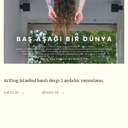
ArtDog Istanbul basılı dergi 2 ayda bir yayımlanır.
satın al →
abone ol →