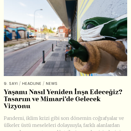
9. SAYI
/
HEADLINE
/
NEWS
Yaşamı Nasıl Yeniden İnşa Edeceğiz?
Tasarım ve Mimari’de Gelecek
Vizyonu
Pandemi, iklim krizi gibi son dönemin coğrafyalar ve
ülkeler üstü meseleleri dolayısıyla, farklı alanlardan