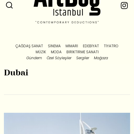
ÇAĞDAŞ SANAT
SINEMA
MIMARI
EDEBIYAT
TIYATRO
MÜZIK
MODA
BIRIKTIRME SANATI
Gündem
Özel Söyleşiler
Sergiler
Mağaza
Dubai