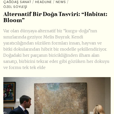
ÇAĞDAŞ SANAT
/
HEADLINE
/
NEWS
/
ÖZEL SÖYLEŞI
Alternatif Bir Doğa Tasviri: “Habitat:
Bloom”
Var olan dünyaya alternatif bir “kurgu-doğa”nın
sınırlarında geziyor Melis Buyruk. Kendi
yaratıcılığından süzülen formları insan, hayvan ve
bitki dokularından hibrit bir modelle şekillendiriyor.
Doğadaki her parçanın biricikliğinden ilham alan
sanatçı, birbirini tekrar eder gibi gözüken her dokuyu
ve formu tek tek elde