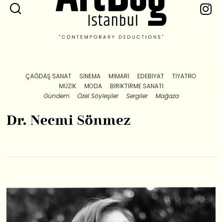
ÇAĞDAŞ SANAT
SINEMA
MIMARI
EDEBIYAT
TIYATRO
MÜZIK
MODA
BIRIKTIRME SANATI
Gündem
Özel Söyleşiler
Sergiler
Mağaza
Dr. Necmi Sönmez