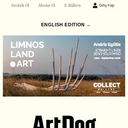
Giriş Yap
Destek Ol
Abone Ol
E-Bülten
ENGLISH EDITION →