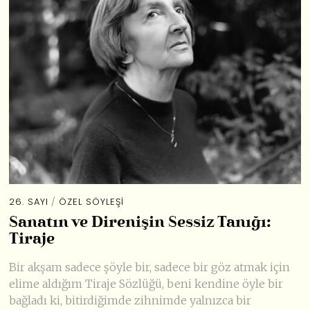
26. SAYI
/
ÖZEL SÖYLEŞI
Sanatın ve Direnişin Sessiz Tanığı:
Tiraje
Bir akşam sadece şöyle bir, sadece bir göz atmak için
elime aldığım Tiraje Sözlüğü, beni kendine öyle bir
bağladı ki, bitirdiğimde zihnimde yalnızca bir