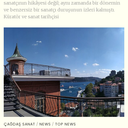
sanatçının hikâyesi değil; aynı zamanda bir dönemin
ve benzersiz bir sanatçı duruşunun izleri kalmıştı.
Küratör ve sanat tarihçisi
ÇAĞDAŞ SANAT
/
NEWS
/
TOP NEWS