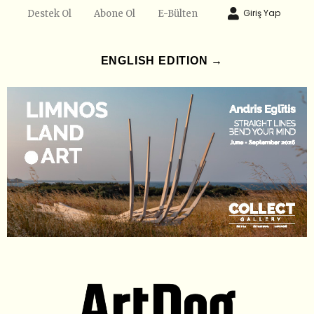
Giriş Yap
Destek Ol
Abone Ol
E-Bülten
ENGLISH EDITION →