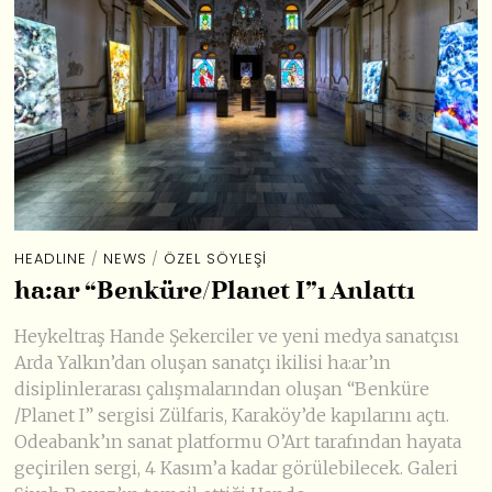
HEADLINE
/
NEWS
/
ÖZEL SÖYLEŞI
ha:ar “Benküre/Planet I”ı Anlattı
Heykeltraş Hande Şekerciler ve yeni medya sanatçısı
Arda Yalkın’dan oluşan sanatçı ikilisi ha:ar’ın
disiplinlerarası çalışmalarından oluşan “Benküre
/Planet I” sergisi Zülfaris, Karaköy’de kapılarını açtı.
Odeabank’ın sanat platformu O’Art tarafından hayata
geçirilen sergi, 4 Kasım’a kadar görülebilecek. Galeri