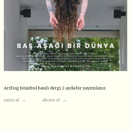
ArtDog Istanbul basılı dergi 2 ayda bir yayımlanır.
satın al →
abone ol →