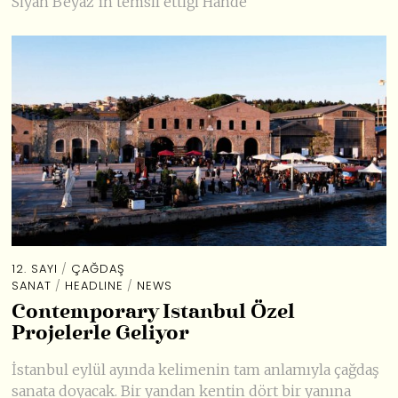
Siyah Beyaz’ın temsil ettiği Hande
12. SAYI
/
ÇAĞDAŞ
SANAT
/
HEADLINE
/
NEWS
Contemporary Istanbul Özel
Projelerle Geliyor
İstanbul eylül ayında kelimenin tam anlamıyla çağdaş
sanata doyacak. Bir yandan kentin dört bir yanına