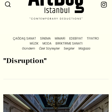
ÇAĞDAŞ SANAT
SINEMA
MIMARI
EDEBIYAT
TIYATRO
MÜZIK
MODA
BIRIKTIRME SANATI
Gündem
Özel Söyleşiler
Sergiler
Mağaza
"Disruption"