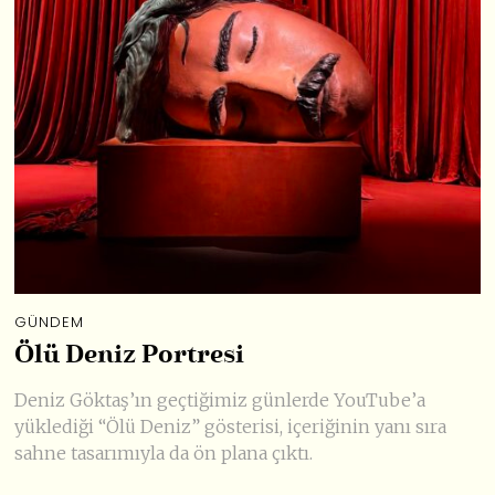
GÜNDEM
Ölü Deniz Portresi
Deniz Göktaş’ın geçtiğimiz günlerde YouTube’a
yüklediği “Ölü Deniz” gösterisi, içeriğinin yanı sıra
sahne tasarımıyla da ön plana çıktı.