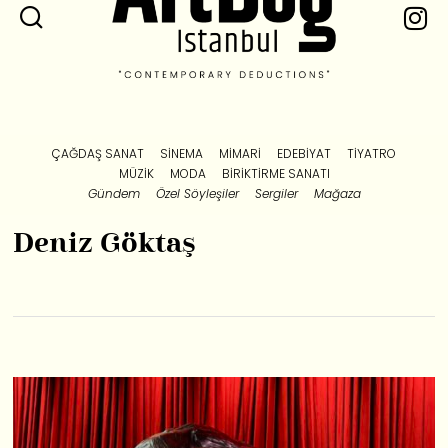
ÇAĞDAŞ SANAT
SINEMA
MIMARI
EDEBIYAT
TIYATRO
MÜZIK
MODA
BIRIKTIRME SANATI
Gündem
Özel Söyleşiler
Sergiler
Mağaza
Deniz Göktaş