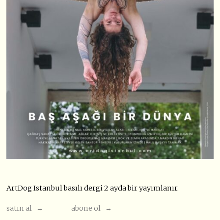
ArtDog Istanbul basılı dergi 2 ayda bir yayımlanır.
satın al →
abone ol →