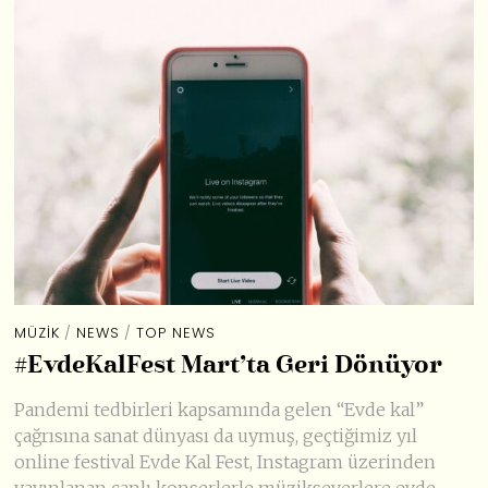
MÜZIK
/
NEWS
/
TOP NEWS
#EvdeKalFest Mart’ta Geri Dönüyor
Pandemi tedbirleri kapsamında gelen “Evde kal”
çağrısına sanat dünyası da uymuş, geçtiğimiz yıl
online festival Evde Kal Fest, Instagram üzerinden