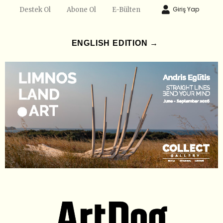
Giriş Yap
Destek Ol
Abone Ol
E-Bülten
ENGLISH EDITION →