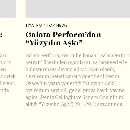
TIYATRO
/
TOP NEWS
:
Galata Perform’dan
“Yüzyılın Aşkı”
zar,
Galata Perform, YouTube kanalı “GalataPerfor
atform
VeDST” üzerinden oyunlarını sanatseverlerle
len
buluşturmaya devam ediyor. Son olarak,
r ortak
tiyatronun Genel Sanat Yönetmeni Yeşim
lışıyor.
Özsoy’un yazıp yönettiği “Yüzyılın Aşkı”
ninde
oyununun seyircili genel prova kaydı yayına
açıldı. Deniz Celiloğlu ve Sanem Öge’nin rol
aldığı “Yüzyılın Aşkı”, 2011-2012 sezonunda