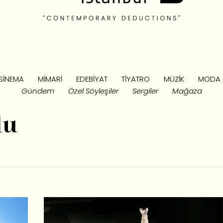
SINEMA
MIMARI
EDEBIYAT
TIYATRO
MÜZIK
MODA
Gündem
Özel Söyleşiler
Sergiler
Mağaza
lu