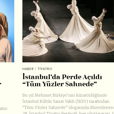
HABER
/
TIYATRO
İstanbul’da Perde Açıldı
r
“Tüm Yüzler Sahnede”
Bu yıl Mehmet Birkiye’nin küratörlüğünde
İstanbul Kültür Sanat Vakfı (İKSV) tarafından
“Tüm Yüzler Sahnede” sloganıyla düzenlenen
atro
28. İstanbul Tiyatro Festivali, beş uluslararası, 