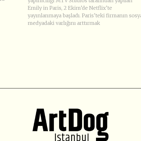
yapımcılığı MTV Studios tarafından yapılan
Emily in Paris, 2 Ekim’de Netflix’te
yayınlanmaya başladı. Paris’teki firmanın sosy
medyadaki varlığını arttırmak