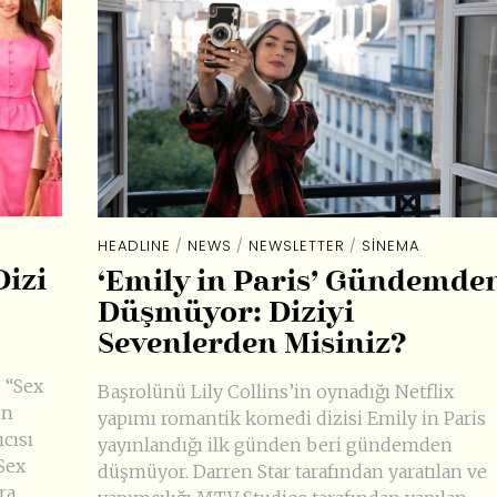
HEADLINE
/
NEWS
/
NEWSLETTER
/
SINEMA
Dizi
‘Emily in Paris’ Gündemde
Düşmüyor: Diziyi
Sevenlerden Misiniz?
 “Sex
Başrolünü Lily Collins’in oynadığı Netflix
in
yapımı romantik komedi dizisi Emily in Paris
ıcısı
yayınlandığı ilk günden beri gündemden
Sex
düşmüyor. Darren Star tarafından yaratılan ve
ra