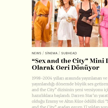
NEWS
/
SINEMA
/
SUBHEAD
“Sex and the City” Mini 
Olarak Geri Dönüyor
1998–2004 yılları arasında yayınlanan ve
yayınlandığı dönemde büyük ses getiren
and the City” dizisinin yeni versiyonu iç
hazırlıklara başlandı. Darren Star’ın yarat
olduğu Emmy ve Altın Küre ödüllü dizi “
and the City”, aradan geçen 17 yıldan son