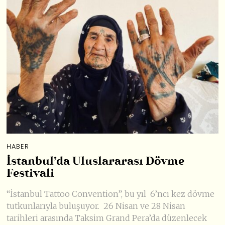
HABER
İstanbul’da Uluslararası Dövme
Festivali
“İstanbul Tattoo Convention”, bu yıl 6’ncı kez dövme
tutkunlarıyla buluşuyor. 26 Nisan ve 28 Nisan
tarihleri arasında Taksim Grand Pera’da düzenlecek