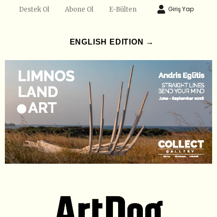
Giriş Yap
Destek Ol
Abone Ol
E-Bülten
ENGLISH EDITION →