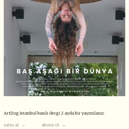
ArtDog Istanbul basılı dergi 2 ayda bir yayımlanır.
satın al →
abone ol →