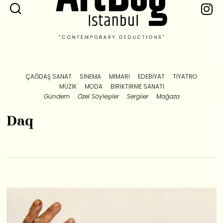
ÇAĞDAŞ SANAT
SINEMA
MIMARI
EDEBIYAT
TIYATRO
MÜZIK
MODA
BIRIKTIRME SANATI
Gündem
Özel Söyleşiler
Sergiler
Mağaza
Daq