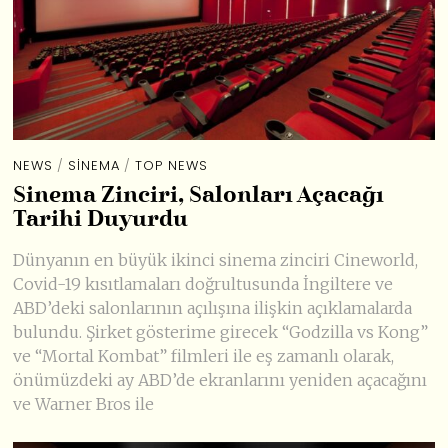
NEWS
/
SINEMA
/
TOP NEWS
Sinema Zinciri, Salonları Açacağı
Tarihi Duyurdu
Dünyanın en büyük ikinci sinema zinciri Cineworld,
Covid-19 kısıtlamaları doğrultusunda İngiltere ve
ABD’deki salonlarının açılışına ilişkin açıklamalarda
bulundu. Şirket gösterime girecek “Godzilla vs Kong”
ve “Mortal Kombat” filmleri ile eş zamanlı olarak,
önümüzdeki ay ABD’de ekranlarını yeniden açacağını
ve Warner Bros ile