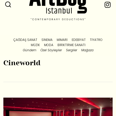
ÇAĞDAŞ SANAT
SINEMA
MIMARI
EDEBIYAT
TIYATRO
MÜZIK
MODA
BIRIKTIRME SANATI
Gündem
Özel Söyleşiler
Sergiler
Mağaza
Cineworld