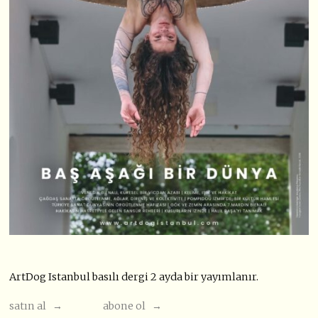
ArtDog Istanbul basılı dergi 2 ayda bir yayımlanır.
satın al →
abone ol →