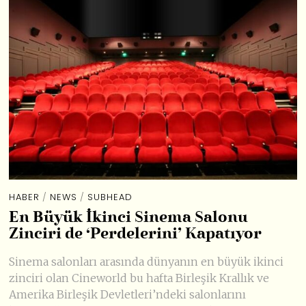
HABER
/
NEWS
/
SUBHEAD
En Büyük İkinci Sinema Salonu
Zinciri de ‘Perdelerini’ Kapatıyor
Sinema salonları arasında dünyanın en büyük ikinci
zinciri olan Cineworld bu hafta Birleşik Krallık ve
Amerika Birleşik Devletleri’ndeki salonlarını