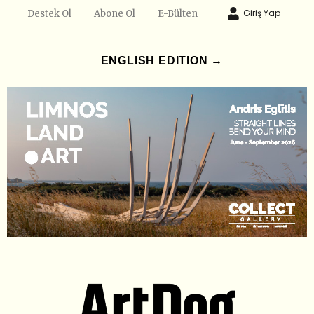
Giriş Yap
Destek Ol
Abone Ol
E-Bülten
ENGLISH EDITION →