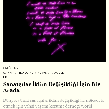
ÇAĞDAŞ
SANAT
/
HEADLINE
/
NEWS
/
NEWSLETT
ER
Sanatçılar İklim Değişikliği İçin Bir
Arada
Dünyaca ünlü sanatçılar iklim değişikliği ile mücadele
etmek için vahşi yaşamı koruma derneği World