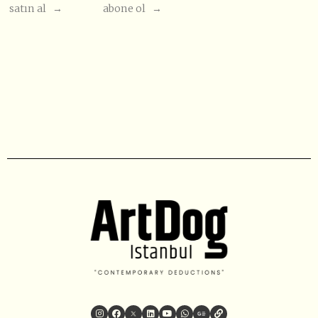
satın al →
abone ol →