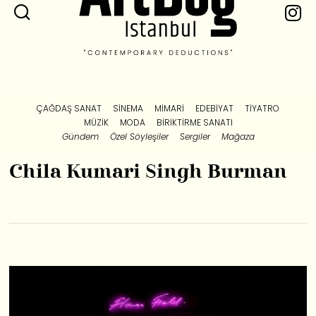
ÇAĞDAŞ SANAT
SINEMA
MIMARI
EDEBIYAT
TIYATRO
MÜZIK
MODA
BIRIKTIRME SANATI
Gündem
Özel Söyleşiler
Sergiler
Mağaza
Chila Kumari Singh Burman