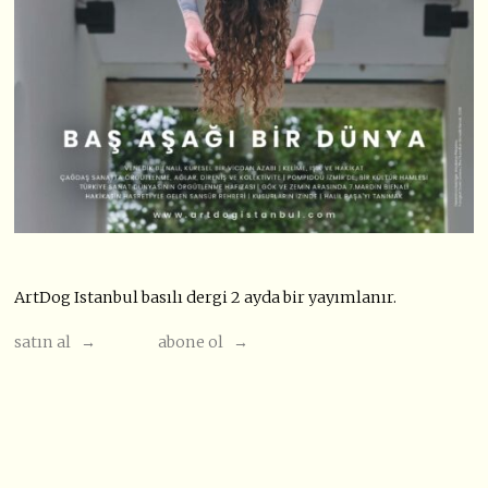
ArtDog Istanbul basılı dergi 2 ayda bir yayımlanır.
satın al →
abone ol →