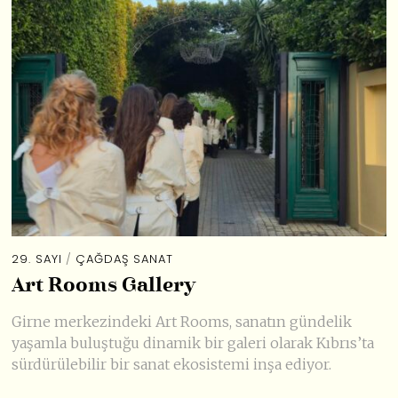
29. SAYI
/
ÇAĞDAŞ SANAT
Art Rooms Gallery
Girne merkezindeki Art Rooms, sanatın gündelik
yaşamla buluştuğu dinamik bir galeri olarak Kıbrıs’ta
sürdürülebilir bir sanat ekosistemi inşa ediyor.