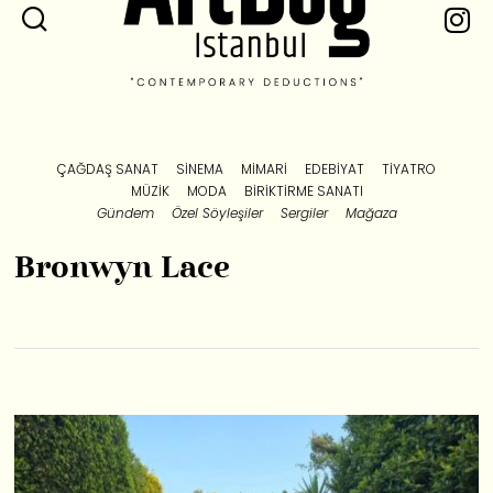
ÇAĞDAŞ SANAT
SINEMA
MIMARI
EDEBIYAT
TIYATRO
MÜZIK
MODA
BIRIKTIRME SANATI
Gündem
Özel Söyleşiler
Sergiler
Mağaza
Bronwyn Lace