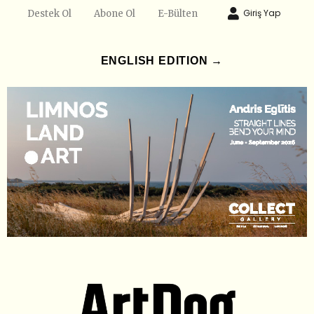
Giriş Yap
Destek Ol
Abone Ol
E-Bülten
ENGLISH EDITION →