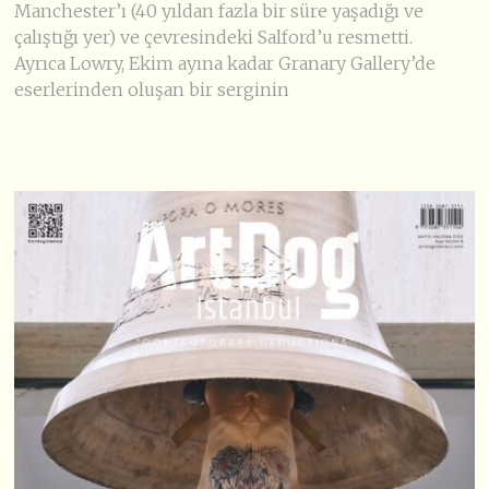
Manchester’ı (40 yıldan fazla bir süre yaşadığı ve
çalıştığı yer) ve çevresindeki Salford’u resmetti.
Ayrıca Lowry, Ekim ayına kadar Granary Gallery’de
eserlerinden oluşan bir serginin