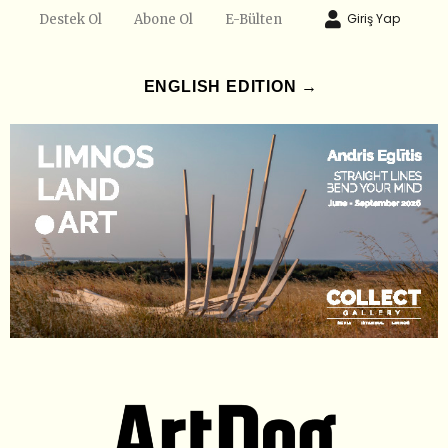
Giriş Yap
Destek Ol
Abone Ol
E-Bülten
ENGLISH EDITION →