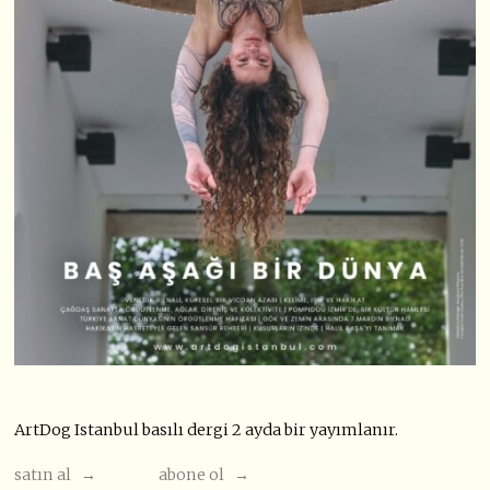
ArtDog Istanbul basılı dergi 2 ayda bir yayımlanır.
satın al →
abone ol →