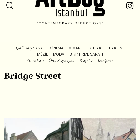
ÇAĞDAŞ SANAT
SINEMA
MIMARI
EDEBIYAT
TIYATRO
MÜZIK
MODA
BIRIKTIRME SANATI
Gündem
Özel Söyleşiler
Sergiler
Mağaza
Bridge Street