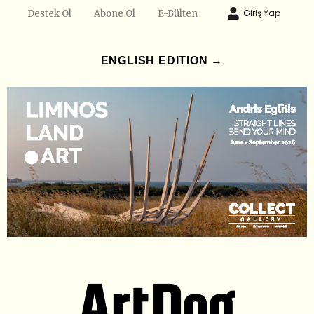
Giriş Yap
Destek Ol
Abone Ol
E-Bülten
ENGLISH EDITION →