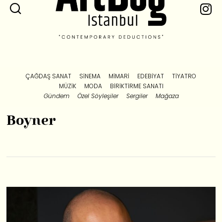
ÇAĞDAŞ SANAT
SINEMA
MIMARI
EDEBIYAT
TIYATRO
MÜZIK
MODA
BIRIKTIRME SANATI
Gündem
Özel Söyleşiler
Sergiler
Mağaza
Boyner