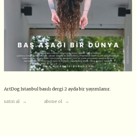
ArtDog Istanbul basılı dergi 2 ayda bir yayımlanır.
satın al →
abone ol →