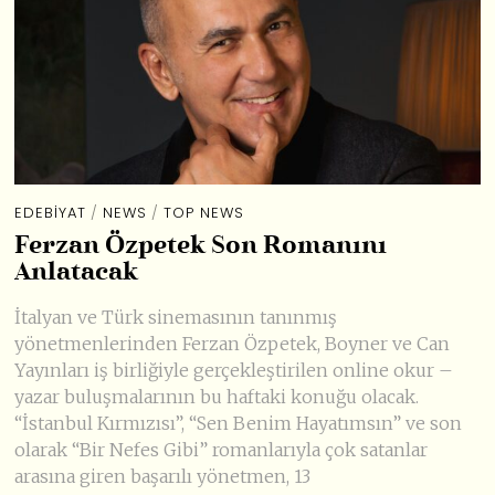
EDEBIYAT
/
NEWS
/
TOP NEWS
Ferzan Özpetek Son Romanını
Anlatacak
İtalyan ve Türk sinemasının tanınmış
yönetmenlerinden Ferzan Özpetek, Boyner ve Can
Yayınları iş birliğiyle gerçekleştirilen online okur –
yazar buluşmalarının bu haftaki konuğu olacak.
“İstanbul Kırmızısı”, “Sen Benim Hayatımsın” ve son
olarak “Bir Nefes Gibi” romanlarıyla çok satanlar
arasına giren başarılı yönetmen, 13