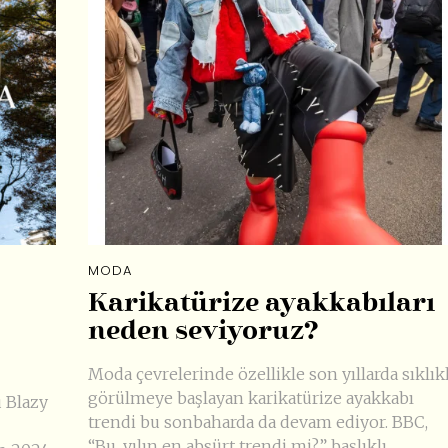
MODA
Karikatürize ayakkabıları
neden seviyoruz?
Moda çevrelerinde özellikle son yıllarda sıklık
görülmeye başlayan karikatürize ayakkabı
 Blazy
trendi bu sonbaharda da devam ediyor. BBC,
“Bu, yılın en absürt trendi mi?” başlıklı