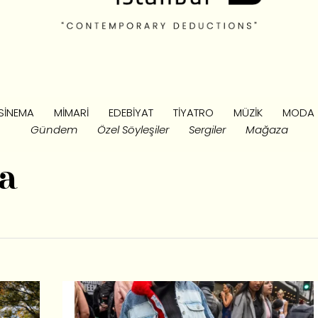
SINEMA
MIMARI
EDEBIYAT
TIYATRO
MÜZIK
MODA
Gündem
Özel Söyleşiler
Sergiler
Mağaza
a