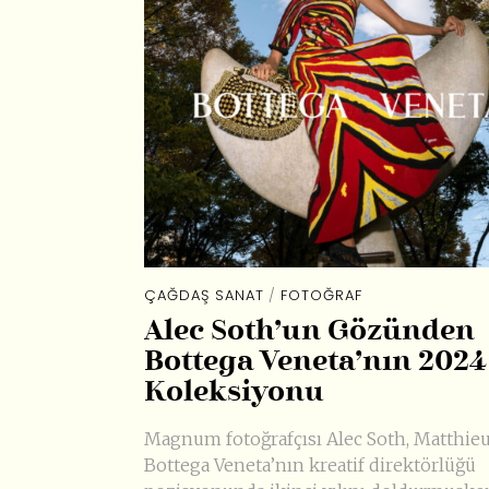
ÇAĞDAŞ SANAT
/
FOTOĞRAF
Alec Soth’un Gözünden
Bottega Veneta’nın 2024
Koleksiyonu
Magnum fotoğrafçısı Alec Soth, Matthieu
Bottega Veneta’nın kreatif direktörlüğü