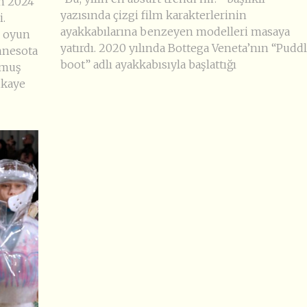
en 2024
yazısında çizgi film karakterlerinin
.
ayakkabılarına benzeyen modelleri masaya
k oyun
yatırdı. 2020 yılında Bottega Veneta’nın “Pudd
nnesota
boot” adlı ayakkabısıyla başlattığı
olmuş
ikaye