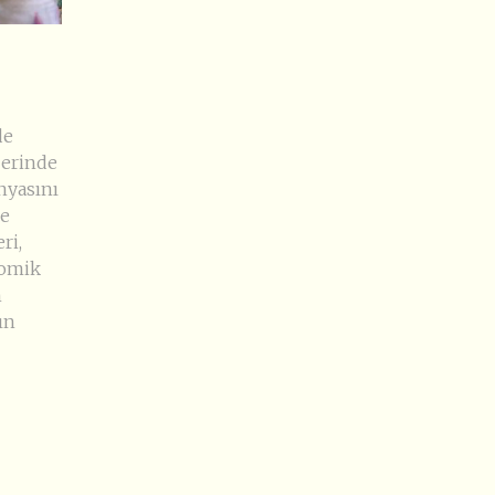
de
berinde
nyasını
de
ri,
nomik
n
ın