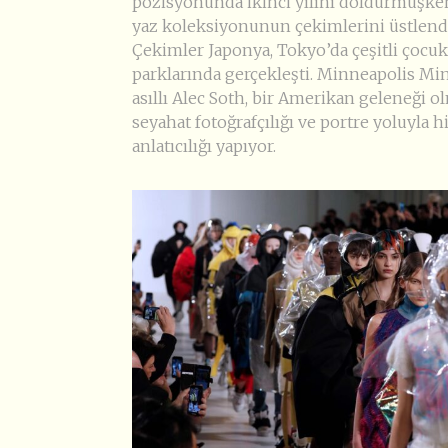
pozisyonunda ikinci yılını doldurmuşk
yaz koleksiyonunun çekimlerini üstlendi
Çekimler Japonya, Tokyo’da çeşitli çocu
parklarında gerçekleşti. Minneapolis Mi
asıllı Alec Soth, bir Amerikan geleneği 
seyahat fotoğrafçılığı ve portre yoluyla h
anlatıcılığı yapıyor.