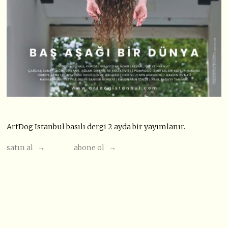
ArtDog Istanbul basılı dergi 2 ayda bir yayımlanır.
satın al →
abone ol →