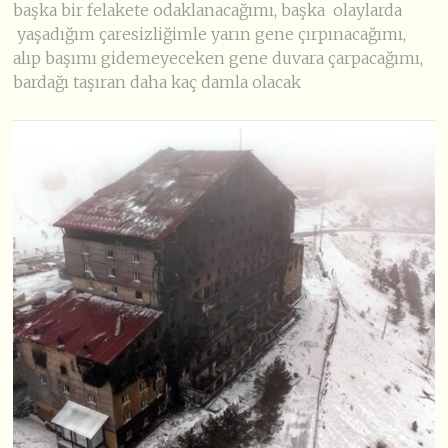
başka bir felakete odaklanacağımı, başka olaylarda
yaşadığım çaresizliğimle yarın gene çırpınacağımı,
alıp başımı gidemeyeceken gene duvara çarpacağımı,
bardağı taşıran daha kaç damla olacak