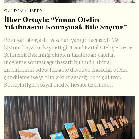
GÜNDEM
/
HABER
İlber Ortaylı: “Yanan Otelin
Yıkılmasını Konuşmak Bile Suçtur”
Bolu Kartalkaya’da yaşanan yangın faciasıyla 79
kişinin hayatını kaybettiği Grand Kartal Otel, Çevre ve
Şehircilik Bakanlığı ekipleri tarafından yapılan
inceleme sonrası ağır hasarlı bulundu. İhmal
zincirlerinin adeta felakete davetiye çıkardığı otelin
şimdilerde ise yıkılıp yıkılmayacağı konuşuluyor.
Konuyla ilgili sosyal medya hesabı üzerinden