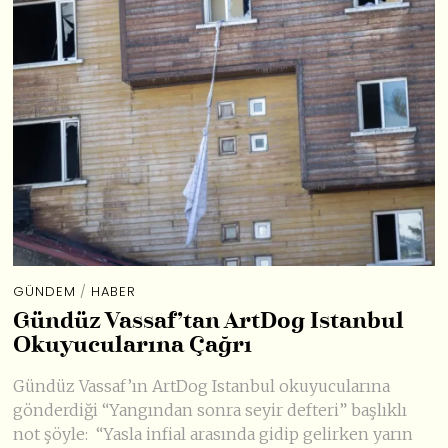
GÜNDEM
/
HABER
Gündüz Vassaf’tan ArtDog Istanbul
Okuyucularına Çağrı
Gündüz Vassaf’ın ArtDog Istanbul okuyucularına
gönderdiği “Yangından sonra seyir defteri” başlıklı
not şöyle: “Yasla infial arasında gidip gelirken yarın