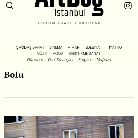
ÇAĞDAŞ SANAT
SINEMA
MIMARI
EDEBIYAT
TIYATRO
MÜZIK
MODA
BIRIKTIRME SANATI
Gündem
Özel Söyleşiler
Sergiler
Mağaza
Bolu