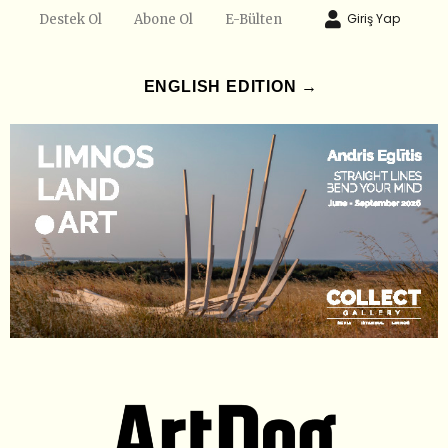
Giriş Yap
Destek Ol
Abone Ol
E-Bülten
ENGLISH EDITION →