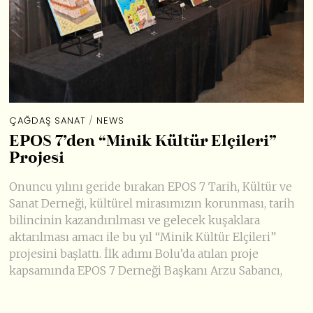
ÇAĞDAŞ SANAT
/
NEWS
EPOS 7’den “Minik Kültür Elçileri”
Projesi
Onuncu yılını geride bırakan EPOS 7 Tarih, Kültür ve
Sanat Derneği, kültürel mirasımızın korunması, tarih
bilincinin kazandırılması ve gelecek kuşaklara
aktarılması amacı ile bu yıl “Minik Kültür Elçileri”
projesini başlattı. İlk adımı Bolu’da atılan proje
kapsamında EPOS 7 Derneği Başkanı Arzu Sabancı,