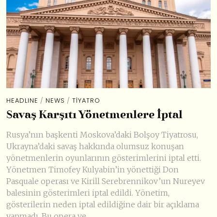
HEADLINE
/
NEWS
/
TIYATRO
Savaş Karşıtı Yönetmenlere İptal
Rusya’nın başkenti Moskova’daki Bolşoy Tiyatrosu,
Ukrayna’daki savaş hakkında olumsuz konuşan
yönetmenlerin oyunlarının gösterimlerini iptal etti.
Yönetmen Timofey Kulyabin’in yönettiği Don
Pasquale operası ve Kirill Serebrennikov’un Nureyev
balesinin gösterimleri iptal edildi. Yönetim,
gösterilerin neden iptal edildiğine dair bir açıklama
yapmadı. Bu opera ve