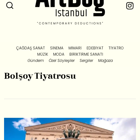
ÇAĞDAŞ SANAT
SINEMA
MIMARI
EDEBIYAT
TIYATRO
MÜZIK
MODA
BIRIKTIRME SANATI
Gündem
Özel Söyleşiler
Sergiler
Mağaza
Bolşoy Tiyatrosu