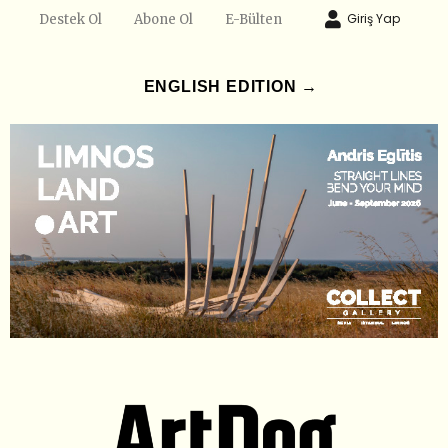
Giriş Yap
Destek Ol
Abone Ol
E-Bülten
ENGLISH EDITION →