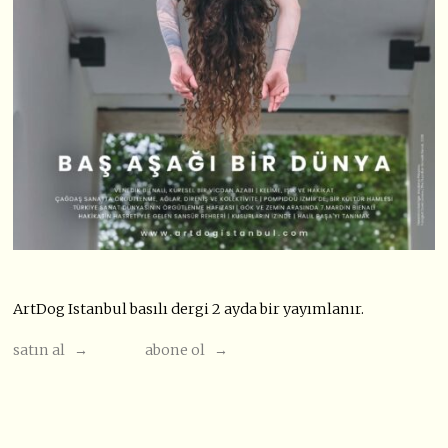
ArtDog Istanbul basılı dergi 2 ayda bir yayımlanır.
satın al →
abone ol →