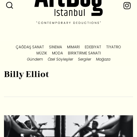
ÇAĞDAŞ SANAT
SINEMA
MIMARI
EDEBIYAT
TIYATRO
MÜZIK
MODA
BIRIKTIRME SANATI
Gündem
Özel Söyleşiler
Sergiler
Mağaza
Billy Elliot