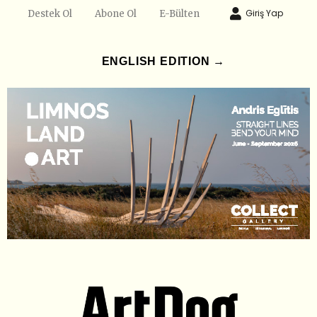
Giriş Yap
Destek Ol
Abone Ol
E-Bülten
ENGLISH EDITION →