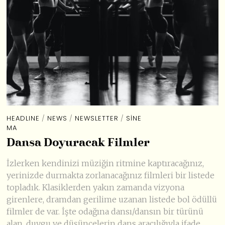
HEADLINE
/
NEWS
/
NEWSLETTER
/
SINE
MA
Dansa Doyuracak Filmler
İzlerken kendinizi müziğin ritmine kaptıracağınız,
yerinizde durmakta zorlanacağınız filmleri bir listede
topladık. Klasiklerden yakın zamanda vizyona
girenlere, dramdan gerilime uzanan listede bol ödüllü
filmler de var. İşte odağına dansı/dansın bir türünü
alan, duygu ve düşüncelerin dans aracılığıyla ifade