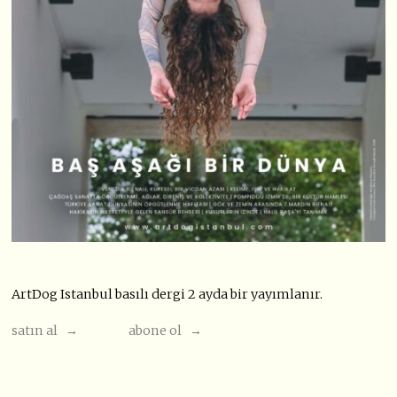
ArtDog Istanbul basılı dergi 2 ayda bir yayımlanır.
satın al →
abone ol →