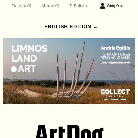
Giriş Yap
Destek Ol
Abone Ol
E-Bülten
ENGLISH EDITION →