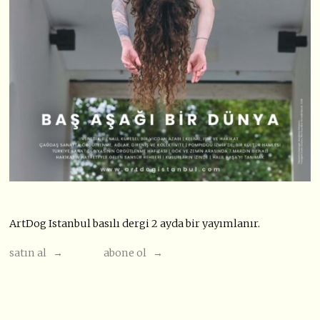
ArtDog Istanbul basılı dergi 2 ayda bir yayımlanır.
satın al →
abone ol →