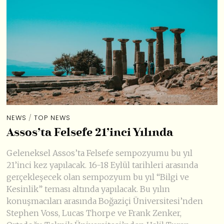
NEWS
/
TOP NEWS
Assos’ta Felsefe 21’inci Yılında
Geleneksel Assos’ta Felsefe sempozyumu bu yıl
21’inci kez yapılacak. 16-18 Eylül tarihleri arasında
gerçekleşecek olan sempozyum bu yıl “Bilgi ve
Kesinlik” teması altında yapılacak. Bu yılın
konuşmacıları arasında Boğaziçi Üniversitesi’nden
Stephen Voss, Lucas Thorpe ve Frank Zenker,