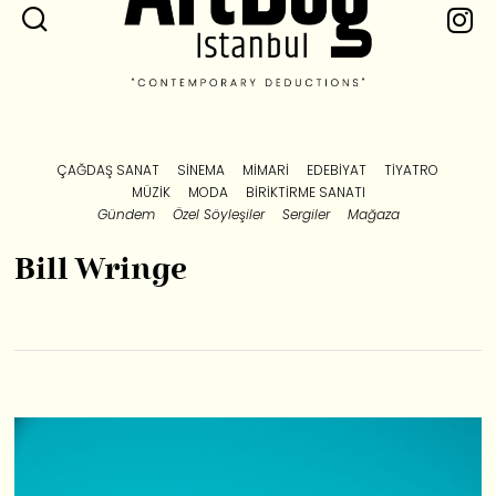
ÇAĞDAŞ SANAT
SINEMA
MIMARI
EDEBIYAT
TIYATRO
MÜZIK
MODA
BIRIKTIRME SANATI
Gündem
Özel Söyleşiler
Sergiler
Mağaza
Bill Wringe