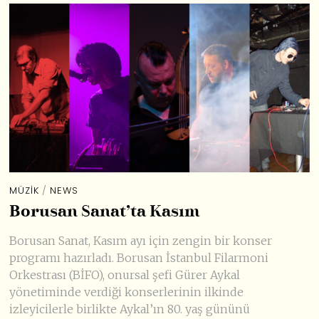
MÜZIK
/
NEWS
Borusan Sanat’ta Kasım
Borusan Sanat, Kasım ayı için zengin bir konser
programı hazırladı. Borusan İstanbul Filarmoni
Orkestrası (BİFO), onursal şefi Gürer Aykal
yönetiminde verdiği konserlerinin ilkinde
izleyicilerle birlikte Aykal’ın 80. yaş gününü