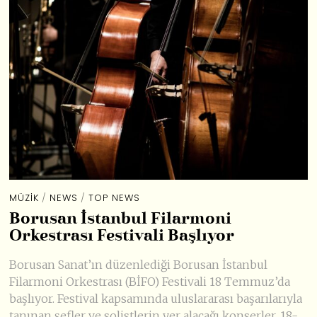
MÜZIK
/
NEWS
/
TOP NEWS
Borusan İstanbul Filarmoni
Orkestrası Festivali Başlıyor
Borusan Sanat’ın düzenlediği Borusan İstanbul
Filarmoni Orkestrası (BİFO) Festivali 18 Temmuz’da
başlıyor. Festival kapsamında uluslararası başarılarıyla
tanınan şefler ve solistlerin yer alacağı konserler, 18-