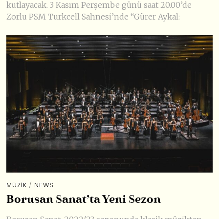
kutlayacak. 3 Kasım Perşembe günü saat 20.00’de
Zorlu PSM Turkcell Sahnesi’nde “Gürer Aykal:
MÜZIK
/
NEWS
Borusan Sanat’ta Yeni Sezon