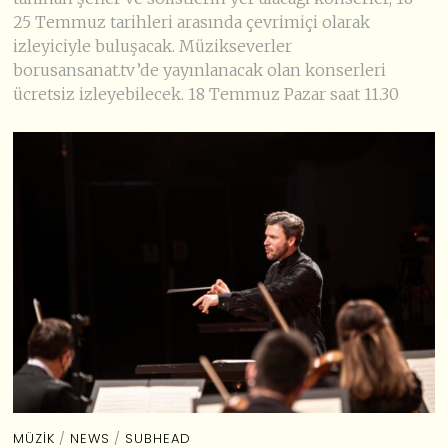
25 Temmuz tarihleri arasında çevrimiçi olarak
izleyiciyle buluşacak. Müzikseverler
borusansanat.tv’de yayınlanacak olan konserleri
ücretsiz izleyebilecek. 18 Temmuz Pazar saat 11.30
MÜZIK
/
NEWS
/
SUBHEAD