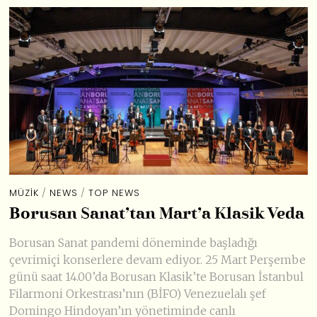
MÜZIK
/
NEWS
/
TOP NEWS
Borusan Sanat’tan Mart’a Klasik Veda
Borusan Sanat pandemi döneminde başladığı
çevrimiçi konserlere devam ediyor. 25 Mart Perşembe
günü saat 14.00’da Borusan Klasik’te Borusan İstanbul
Filarmoni Orkestrası’nın (BİFO) Venezuelalı şef
Domingo Hindoyan’ın yönetiminde canlı