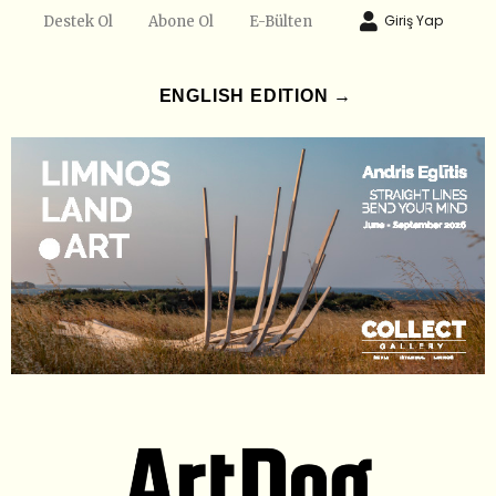
Giriş Yap
Destek Ol
Abone Ol
E-Bülten
ENGLISH EDITION →