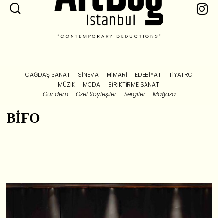
ÇAĞDAŞ SANAT
SINEMA
MIMARI
EDEBIYAT
TIYATRO
MÜZIK
MODA
BIRIKTIRME SANATI
Gündem
Özel Söyleşiler
Sergiler
Mağaza
BİFO