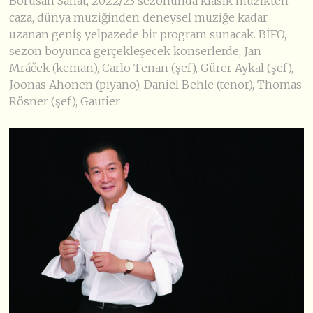
Borusan Sanat, 2022/23 sezonunda klasik müzikten
caza, dünya müziğinden deneysel müziğe kadar
uzanan geniş yelpazede bir program sunacak. BİFO,
sezon boyunca gerçekleşecek konserlerde; Jan
Mráček (keman), Carlo Tenan (şef), Gürer Aykal (şef),
Joonas Ahonen (piyano), Daniel Behle (tenor), Thomas
Rösner (şef), Gautier