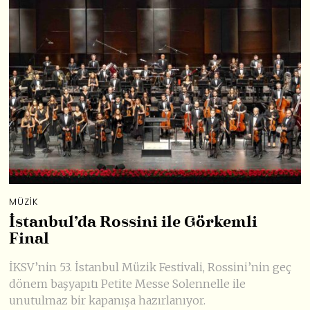
MÜZIK
İstanbul’da Rossini ile Görkemli
Final
İKSV’nin 53. İstanbul Müzik Festivali, Rossini’nin geç
dönem başyapıtı Petite Messe Solennelle ile
unutulmaz bir kapanışa hazırlanıyor.