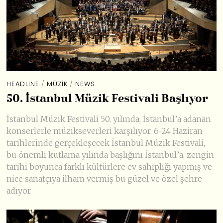
HEADLINE
/
MÜZIK
/
NEWS
50. İstanbul Müzik Festivali Başlıyor
İstanbul Müzik Festivali 50. yılında, İstanbul’a adanan
konserlerle müzikseverleri karşılıyor. 6-24 Haziran
tarihlerinde gerçekleşecek İstanbul Müzik Festivali,
bu önemli kutlama yılında başlığını İstanbul’a, zengin
tarihi boyunca farklı kültürlere ev sahipliği yapmış ve
nice sanatçıya ilham vermiş bu güzel ve özel şehre
adıyor.