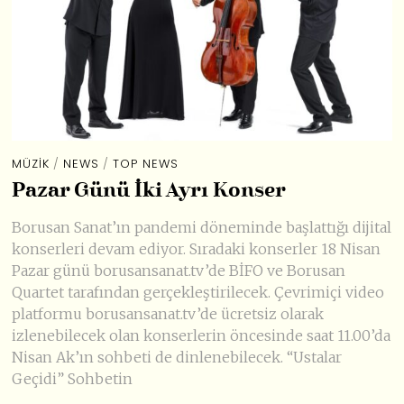
MÜZIK
/
NEWS
/
TOP NEWS
Pazar Günü İki Ayrı Konser
Borusan Sanat’ın pandemi döneminde başlattığı dijital
konserleri devam ediyor. Sıradaki konserler 18 Nisan
Pazar günü borusansanat.tv’de BİFO ve Borusan
Quartet tarafından gerçekleştirilecek. Çevrimiçi video
platformu borusansanat.tv’de ücretsiz olarak
izlenebilecek olan konserlerin öncesinde saat 11.00’da
Nisan Ak’ın sohbeti de dinlenebilecek. “Ustalar
Geçidi” Sohbetin