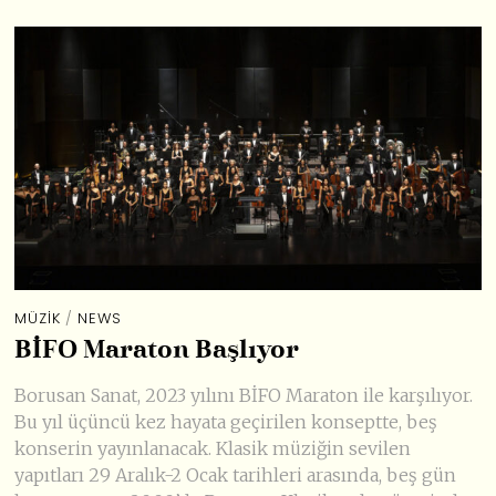
MÜZIK
/
NEWS
BİFO Maraton Başlıyor
Borusan Sanat, 2023 yılını BİFO Maraton ile karşılıyor.
Bu yıl üçüncü kez hayata geçirilen konseptte, beş
konserin yayınlanacak. Klasik müziğin sevilen
yapıtları 29 Aralık-2 Ocak tarihleri arasında, beş gün