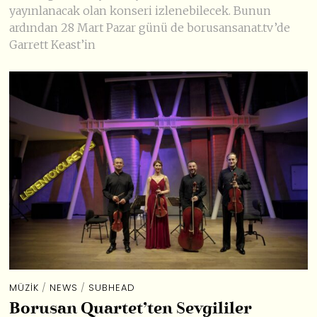
yayınlanacak olan konseri izlenebilecek. Bunun
ardından 28 Mart Pazar günü de borusansanat.tv’de
Garrett Keast’in
MÜZIK
/
NEWS
/
SUBHEAD
Borusan Quartet’ten Sevgililer