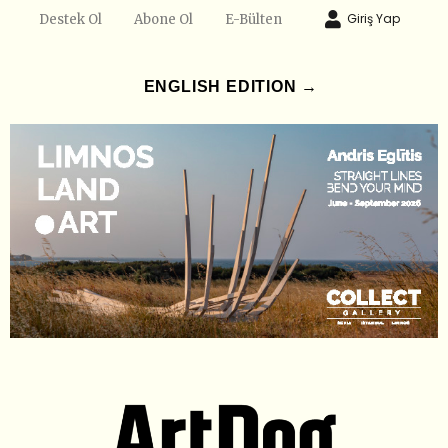
Giriş Yap
Destek Ol
Abone Ol
E-Bülten
ENGLISH EDITION →