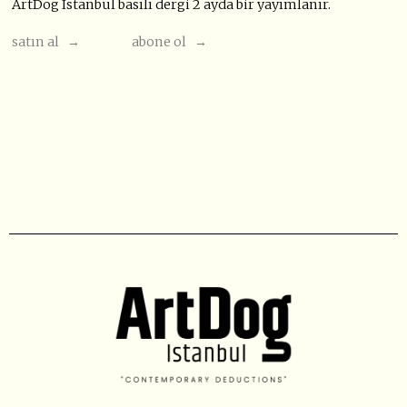
ArtDog Istanbul basılı dergi 2 ayda bir yayımlanır.
satın al →
abone ol →