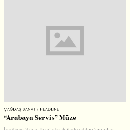
ÇAĞDAŞ SANAT
/
HEADLINE
“Arabaya Servis” Müze
İngilizce ‘drive-thru’ olarak ifade edilen ‘sunulan