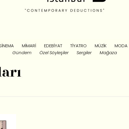
SINEMA
MIMARI
EDEBIYAT
TIYATRO
MÜZIK
MODA
Gündem
Özel Söyleşiler
Sergiler
Mağaza
ları