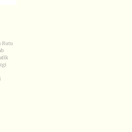
sı Rutu
ab
rafik
zgi
i