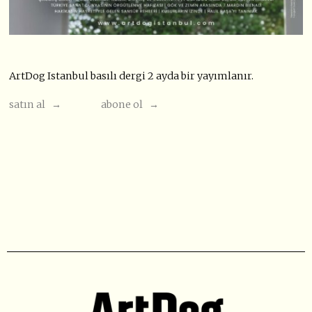
ArtDog Istanbul basılı dergi 2 ayda bir yayımlanır.
satın al →
abone ol →