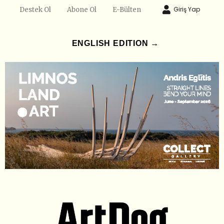
Giriş Yap
Destek Ol
Abone Ol
E-Bülten
ENGLISH EDITION →