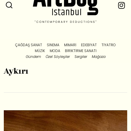
ÇAĞDAŞ SANAT
SINEMA
MIMARI
EDEBIYAT
TIYATRO
MÜZIK
MODA
BIRIKTIRME SANATI
Gündem
Özel Söyleşiler
Sergiler
Mağaza
Aykırı