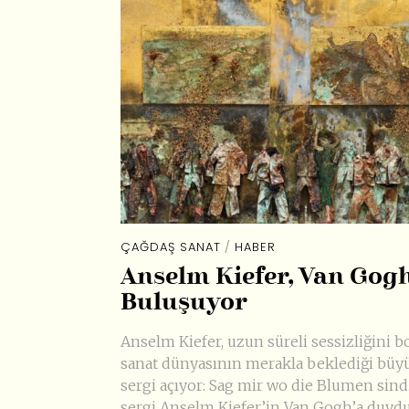
ÇAĞDAŞ SANAT
/
HABER
Anselm Kiefer, Van Gogh
Buluşuyor
Anselm Kiefer, uzun süreli sessizliğini b
sanat dünyasının merakla beklediği büyü
sergi açıyor: Sag mir wo die Blumen sind
sergi Anselm Kiefer’in Van Gogh’a duyd