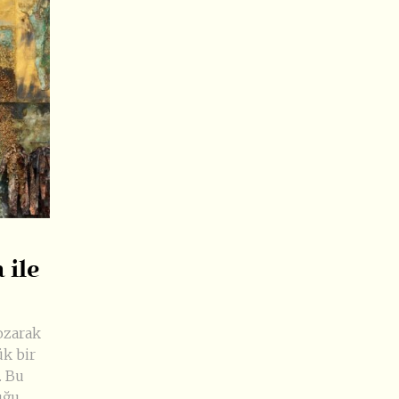
 ile
ozarak
k bir
. Bu
uğu