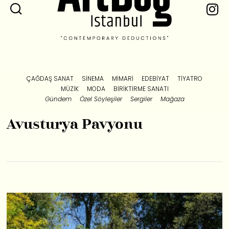
ÇAĞDAŞ SANAT
SINEMA
MIMARI
EDEBIYAT
TIYATRO
MÜZIK
MODA
BIRIKTIRME SANATI
Gündem
Özel Söyleşiler
Sergiler
Mağaza
Avusturya Pavyonu