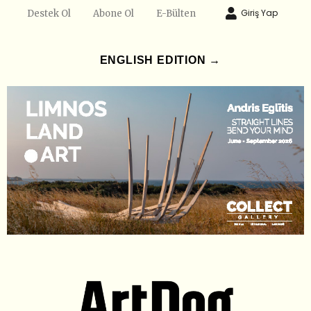
Giriş Yap
Destek Ol
Abone Ol
E-Bülten
ENGLISH EDITION →