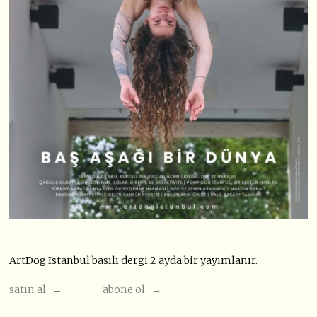
ArtDog Istanbul basılı dergi 2 ayda bir yayımlanır.
satın al →
abone ol →