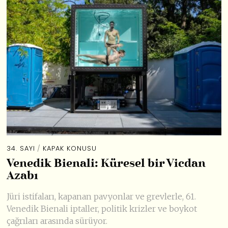
34. SAYI
/
KAPAK KONUSU
Venedik Bienali: Küresel bir Vicdan
Azabı
Jüri istifaları, kapanan pavyonlar ve grevlerle, 61.
Venedik Bienali iptaller, politik krizler ve boykot
çağrıları arasında sürüyor.