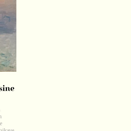
sine
a
n
de
hikaye,