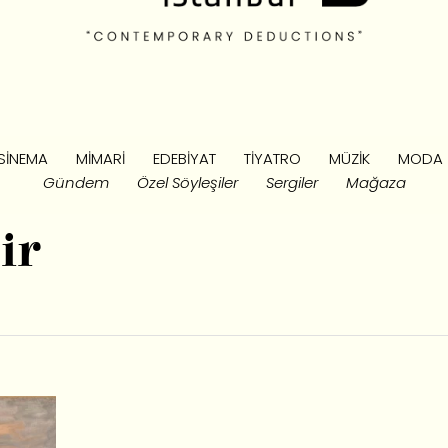
SINEMA
MIMARI
EDEBIYAT
TIYATRO
MÜZIK
MODA
Gündem
Özel Söyleşiler
Sergiler
Mağaza
ir