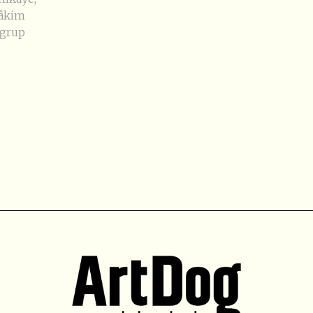
hâkim
grup