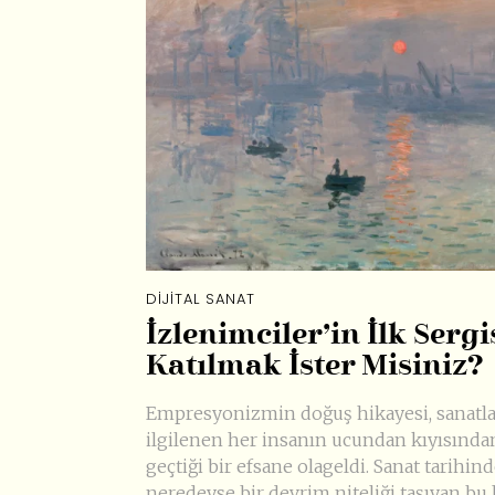
DIJITAL SANAT
İzlenimciler’in İlk Sergi
Katılmak İster Misiniz?
Empresyonizmin doğuş hikayesi, sanatl
ilgilenen her insanın ucundan kıyısında
geçtiği bir efsane olageldi. Sanat tarihin
neredeyse bir devrim niteliği taşıyan bu 