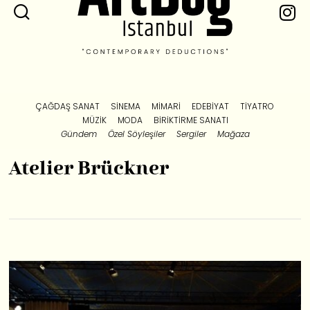
ÇAĞDAŞ SANAT
SINEMA
MIMARI
EDEBIYAT
TIYATRO
MÜZIK
MODA
BIRIKTIRME SANATI
Gündem
Özel Söyleşiler
Sergiler
Mağaza
Atelier Brückner