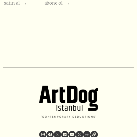
satın al →
abone ol →