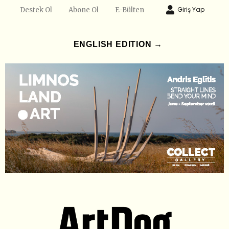
Giriş Yap
Destek Ol
Abone Ol
E-Bülten
ENGLISH EDITION →