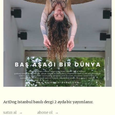
ArtDog Istanbul basılı dergi 2 ayda bir yayımlanır.
satın al →
abone ol →