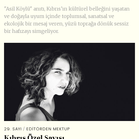
"Asil Köylü" anıtı, Kıbrıs’ın kültürel belleğini yaşatan
ve doğayla uyum içinde toplumsal, sanatsal ve
ekolojik bir mesaj veren, yüzü toprağa dönük sessiz
bir hafızayı simgeliyor.
29. SAYI
/
EDİTÖRDEN MEKTUP
Kıbrıs Özel Sayısı