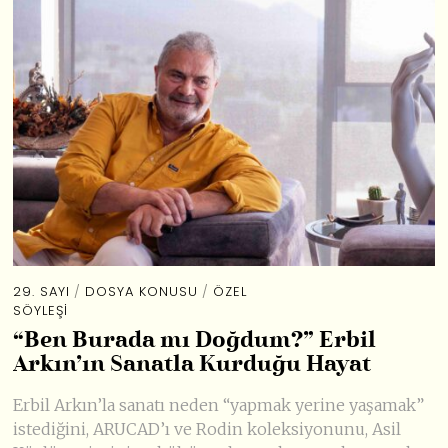
29. SAYI
/
DOSYA KONUSU
/
ÖZEL
SÖYLEŞI
“Ben Burada mı Doğdum?” Erbil
Arkın’ın Sanatla Kurduğu Hayat
Erbil Arkın’la sanatı neden “yapmak yerine yaşamak”
istediğini, ARUCAD’ı ve Rodin koleksiyonunu, Asil