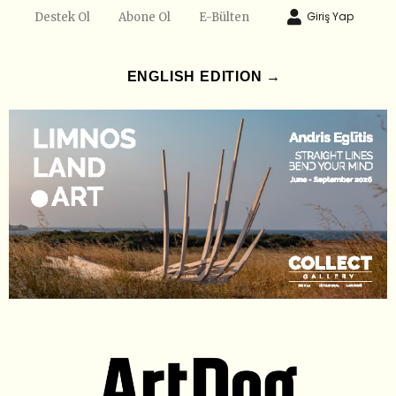
Giriş Yap
Destek Ol
Abone Ol
E-Bülten
ENGLISH EDITION →