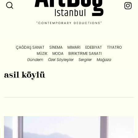
ÇAĞDAŞ SANAT
SINEMA
MIMARI
EDEBIYAT
TIYATRO
MÜZIK
MODA
BIRIKTIRME SANATI
Gündem
Özel Söyleşiler
Sergiler
Mağaza
asil köylü