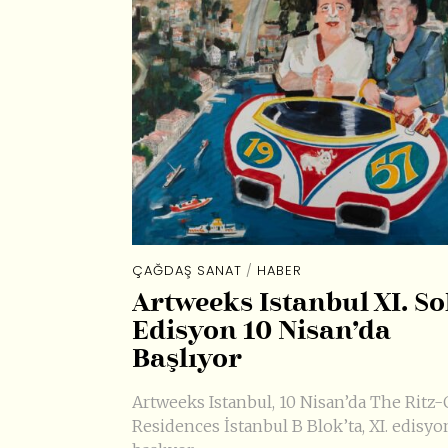
ÇAĞDAŞ SANAT
/
HABER
Artweeks Istanbul XI. So
Edisyon 10 Nisan’da
Başlıyor
Artweeks Istanbul, 10 Nisan’da The Ritz-
Residences İstanbul B Blok’ta, XI. edisyo