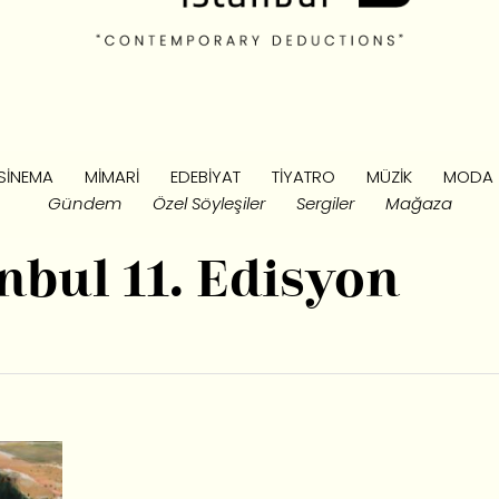
SINEMA
MIMARI
EDEBIYAT
TIYATRO
MÜZIK
MODA
Gündem
Özel Söyleşiler
Sergiler
Mağaza
nbul 11. Edisyon