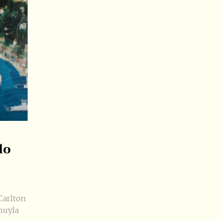
lo
Carlton
nuyla