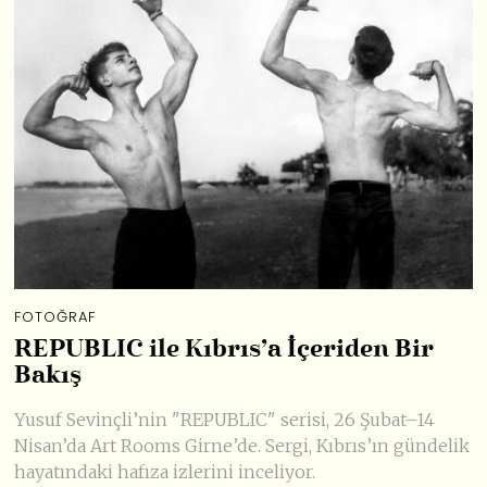
FOTOĞRAF
REPUBLIC ile Kıbrıs’a İçeriden Bir
Bakış
Yusuf Sevinçli’nin "REPUBLIC" serisi, 26 Şubat–14
Nisan’da Art Rooms Girne’de. Sergi, Kıbrıs’ın gündelik
hayatındaki hafıza izlerini inceliyor.