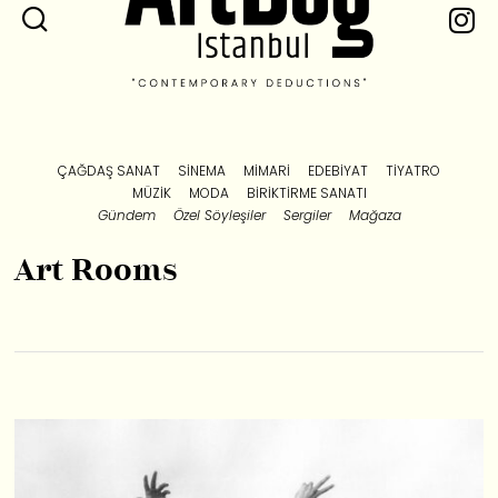
ÇAĞDAŞ SANAT
SINEMA
MIMARI
EDEBIYAT
TIYATRO
MÜZIK
MODA
BIRIKTIRME SANATI
Gündem
Özel Söyleşiler
Sergiler
Mağaza
Art Rooms