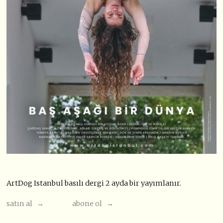
ArtDog Istanbul basılı dergi 2 ayda bir yayımlanır.
satın al →
abone ol →