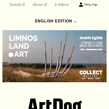
Giriş Yap
Destek Ol
Abone Ol
E-Bülten
ENGLISH EDITION →