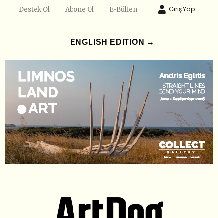
Giriş Yap
Destek Ol
Abone Ol
E-Bülten
ENGLISH EDITION →