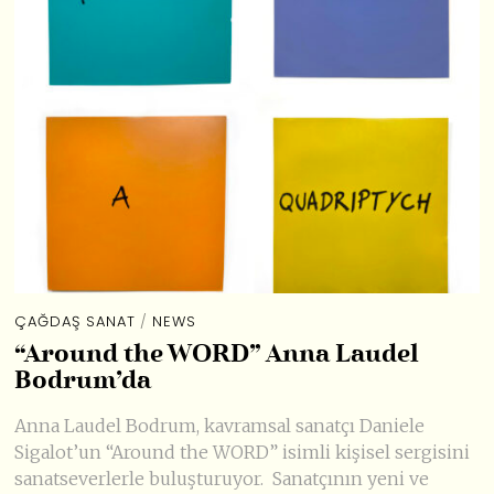
ÇAĞDAŞ SANAT
/
NEWS
“Around the WORD” Anna Laudel
Bodrum’da
Anna Laudel Bodrum, kavramsal sanatçı Daniele
Sigalot’un “Around the WORD” isimli kişisel sergisini
sanatseverlerle buluşturuyor. Sanatçının yeni ve