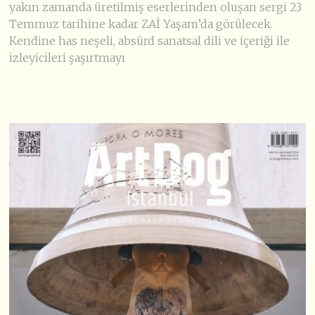
yakın zamanda üretilmiş eserlerinden oluşan sergi 23
Temmuz tarihine kadar ZAİ Yaşam’da görülecek.
Kendine has neşeli, absürd sanatsal dili ve içeriği ile
izleyicileri şaşırtmayı