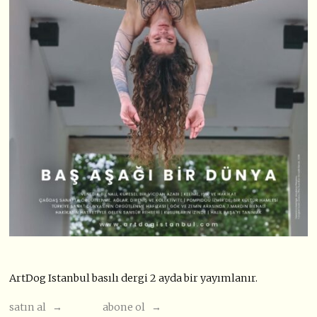
ArtDog Istanbul basılı dergi 2 ayda bir yayımlanır.
satın al →
abone ol →