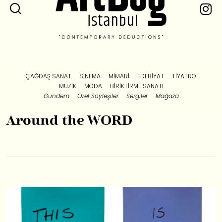
ÇAĞDAŞ SANAT
SINEMA
MIMARI
EDEBIYAT
TIYATRO
MÜZIK
MODA
BIRIKTIRME SANATI
Gündem
Özel Söyleşiler
Sergiler
Mağaza
Around the WORD