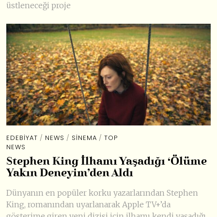
üstleneceği proje
EDEBIYAT
/
NEWS
/
SINEMA
/
TOP
NEWS
Stephen King İlhamı Yaşadığı ‘Ölüme
Yakın Deneyim’den Aldı
Dünyanın en popüler korku yazarlarından Stephen
King, romanından uyarlanarak Apple TV+’da
gösterime giren yeni dizisi için ilhamı kendi yaşadığı