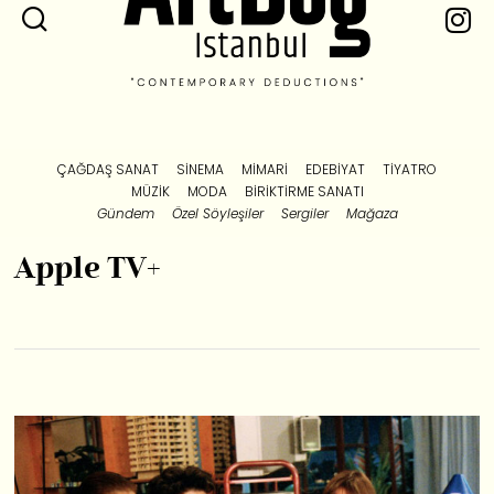
ÇAĞDAŞ SANAT
SINEMA
MIMARI
EDEBIYAT
TIYATRO
MÜZIK
MODA
BIRIKTIRME SANATI
Gündem
Özel Söyleşiler
Sergiler
Mağaza
Apple TV+