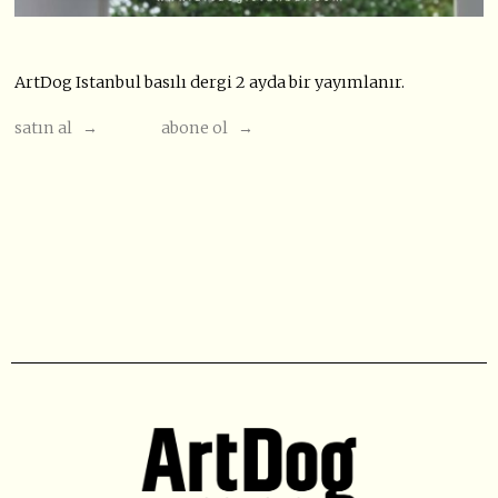
ArtDog Istanbul basılı dergi 2 ayda bir yayımlanır.
satın al →
abone ol →