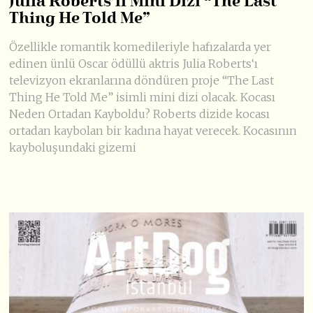
Julia Roberts’lı Mini Dizi “The Last
Thing He Told Me”
Özellikle romantik komedileriyle hafızalarda yer
edinen ünlü Oscar ödüllü aktris Julia Roberts‘ı
televizyon ekranlarına döndüren proje “The Last
Thing He Told Me” isimli mini dizi olacak. Kocası
Neden Ortadan Kayboldu? Roberts dizide kocası
ortadan kaybolan bir kadına hayat verecek. Kocasının
kayboluşundaki gizemi