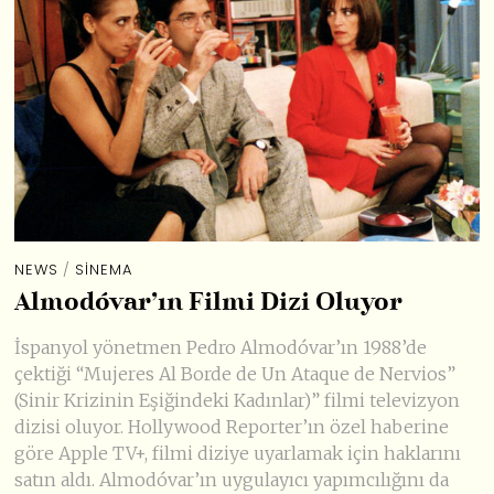
NEWS
/
SINEMA
Almodóvar’ın Filmi Dizi Oluyor
İspanyol yönetmen Pedro Almodóvar’ın 1988’de
çektiği “Mujeres Al Borde de Un Ataque de Nervios”
(Sinir Krizinin Eşiğindeki Kadınlar)” filmi televizyon
dizisi oluyor. Hollywood Reporter’ın özel haberine
göre Apple TV+, filmi diziye uyarlamak için haklarını
satın aldı. Almodóvar’ın uygulayıcı yapımcılığını da