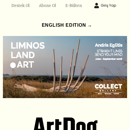
Giriş Yap
Destek Ol
Abone Ol
E-Bülten
ENGLISH EDITION →