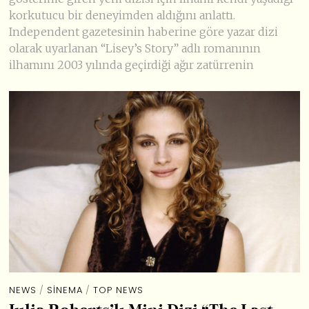
korkutucu bir deneyimden aldığını anlattı.
Independent gazetesinin haberine göre yazar dizi
olarak uyarlanan “Lisey’s Story” adlı romanının
ilhamını 2003 yılında geçirdiği ağır zatürrenin
NEWS
/
SINEMA
/
TOP NEWS